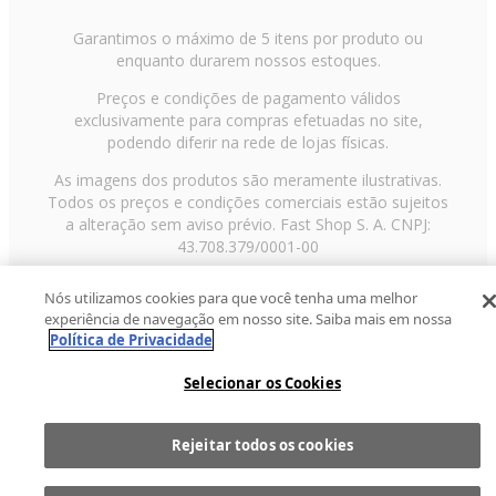
Garantimos o máximo de 5 itens por produto ou
enquanto durarem nossos estoques.
Preços e condições de pagamento válidos
exclusivamente para compras efetuadas no site,
podendo diferir na rede de lojas físicas.
As imagens dos produtos são meramente ilustrativas.
Todos os preços e condições comerciais estão sujeitos
a alteração sem aviso prévio. Fast Shop S. A. CNPJ:
43.708.379/0001-00
Avenida Zaki Narchi, nº 1650, sobreloja, Carandiru, São
Nós utilizamos cookies para que você tenha uma melhor
Paulo/SP, CEP 02029-001, Telefone: 11 3003-3728 ©
experiência de navegação em nosso site. Saiba mais em nossa
2013 Fast Shop - Todos os direitos reservados
RF
Política de Privacidade
Selecionar os Cookies
Rejeitar todos os cookies