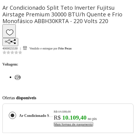
Ar Condicionado Split Teto Inverter Fujitsu
Airstage Premium 30000 BTU/h Quente e Frio
Monofásico ABBH30KRTA - 220 Volts 220
4000025530
Vendido e entregue por
Frio Pecas
Voltagem
:
220
Ofertas
disponíveis
R$ 14.598,00
Ar Condicionado Split Teto Inverter Fujitsu Airstage Premium 30000 BTU/h Quente e Frio Monofásico ABBH30KRTA - 220 Volts
R$
10.109,40
no pix
Mais formas de pagamento