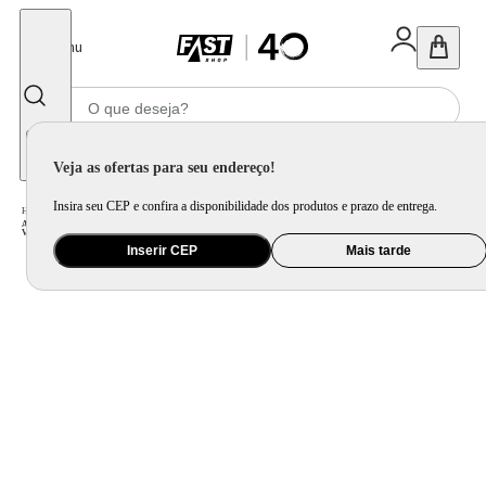
Fechar
Menu
Informe seu CEP
Veja as ofertas para seu endereço!
Insira seu CEP e confira a disponibilidade dos produtos e prazo de entrega.
Home
/
Ar e Ventilação
/
Ar Condicionado
/
Ar Condicionado Split Teto Inverter Fujitsu Airstage Premium 30000 BTU/h Quente e Frio Monofásico ABBH30KRTA - 220
Volts
Inserir CEP
Mais tarde