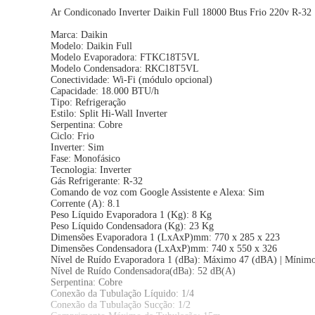
Ar Condiconado Inverter Daikin Full 18000 Btus Frio 220v R-32
Marca: Daikin
Modelo: Daikin Full
Modelo Evaporadora: FTKC18T5VL
Modelo Condensadora: RKC18T5VL
Conectividade: Wi-Fi (módulo opcional)
Capacidade: 18.000 BTU/h
Tipo: Refrigeração
Estilo: Split Hi-Wall Inverter
Serpentina: Cobre
Ciclo: Frio
Inverter: Sim
Fase: Monofásico
Tecnologia: Inverter
Gás Refrigerante: R-32
Comando de voz com Google Assistente e Alexa: Sim
Corrente (A): 8.1
Peso Líquido Evaporadora 1 (Kg): 8 Kg
Peso Líquido Condensadora (Kg): 23 Kg
Dimensões Evaporadora 1 (LxAxP)mm: 770 x 285 x 223
Dimensões Condensadora (LxAxP)mm: 740 x 550 x 326
Nível de Ruído Evaporadora 1 (dBa): Máximo 47 (dBA) | Mínim
Nível de Ruído Condensadora(dBa): 52 dB(A)
Serpentina: Cobre
Conexão da Tubulação Líquido: 1/4
Conexão da Tubulação Sucção: 1/2