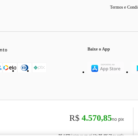
Termos e Condi
nto
Baixe o App
mos o máximo de 5 itens por produto ou enquanto durarem nossos e
o válidos exclusivamente para compras efetuadas no site, podendo di
R$
4.570,85
no pix
odos os preços e condições comerciais estão sujeitos a alteração se
00
R$ 4.879
à vista ou em até
12
x
R$ 406,58
no cartão