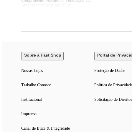
Comprimento Máximo da Tubulação: 15m
Área recomendada: Até 30 m²
Vazão de ar: 14,1 m³/min
Desnível: 12m
Inteligência Artificial: Não
Tipo de Ambiente: Para ambientes de até 30m²
Potência: 1.360–1.750 W
Consumo anual: 5,28 kWh
Classificação Energética: A
Voltagem: 220V
Sobre a Fast Shop
Portal de Privaci
Nossas Lojas
Proteção de Dados
Trabalhe Conosco
Politica de Privacidad
Institucional
Solicitação de Direitos
Imprensa
Canal de Ética & Integridade