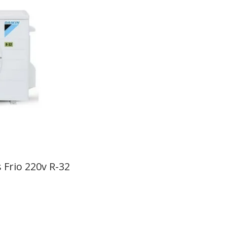
Ar Condiconado Inverter Daikin Full 18000 Btus Frio 220v R-32