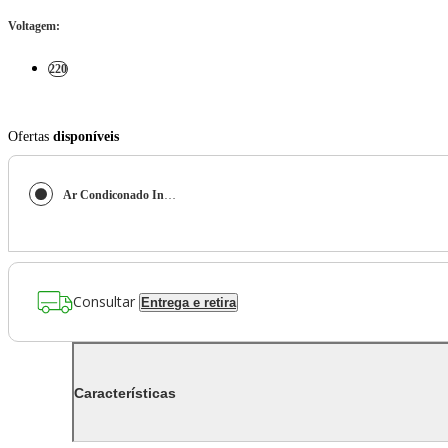
Voltagem
:
220
Ofertas
disponíveis
Ar Condiconado Inverter Daikin Full 18000 Btus Frio 220v R-32
Consultar
Entrega e retira
Características