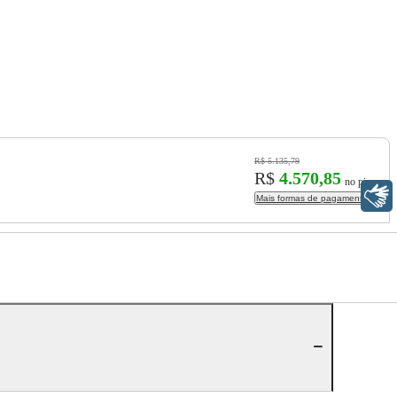
R$ 5.135,79
R$
4.570,85
no pix
Libras
Mais formas de pagamento