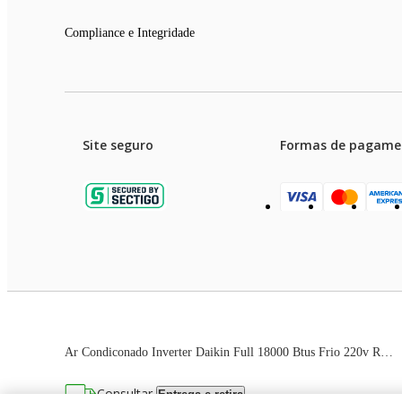
Compliance e Integridade
Site seguro
Formas de pagame
Garanti
Preços e condições de pagament
Ar Condiconado Inverter Daikin Full 18000 Btus Frio 220v R-32
As imagens dos produtos são meramente ilustrativas. T
Consultar
Entrega e retira