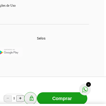
ções de Uso
Selos
stoques.
ferir na rede de lojas físicas.
m aviso prévio. Fast Shop S. A. CNPJ: 43.708.379/0001-
Comprar
1
Selecionar os Cookies