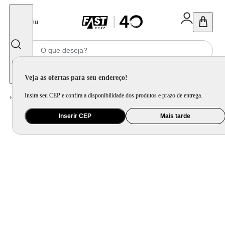
Fechar
Menu
Informe seu CEP
Veja as ofertas para seu endereço!
Insira seu CEP e confira a disponibilidade dos produtos e prazo de entrega.
Home
/
Utilidade Doméstica
/
Mesa
/
Mesa Posta
Inserir CEP
Mais tarde