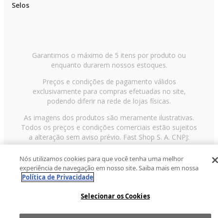
Selos
Garantimos o máximo de 5 itens por produto ou
enquanto durarem nossos estoques.
Preços e condições de pagamento válidos
exclusivamente para compras efetuadas no site,
podendo diferir na rede de lojas físicas.
As imagens dos produtos são meramente ilustrativas.
Todos os preços e condições comerciais estão sujeitos
a alteração sem aviso prévio. Fast Shop S. A. CNPJ:
43.708.379/0001-00
Nós utilizamos cookies para que você tenha uma melhor
Avenida Zaki Narchi, nº 1650, sobreloja, Carandiru, São
experiência de navegação em nosso site. Saiba mais em nossa
Paulo/SP, CEP 02029-001, Telefone: 11 3003-3728 ©
Política de Privacidade
2013 Fast Shop - Todos os direitos reservados
RF
Selecionar os Cookies