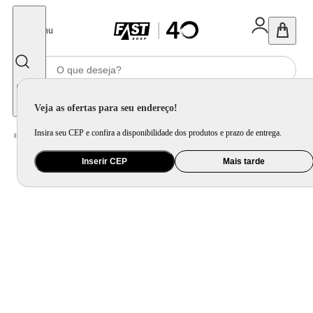
Fechar
Menu
Informe seu CEP
Veja as ofertas para seu endereço!
Insira seu CEP e confira a disponibilidade dos produtos e prazo de entrega.
Home
/
Mercado
/
Bebida
/
Vinho
Inserir CEP
Mais tarde