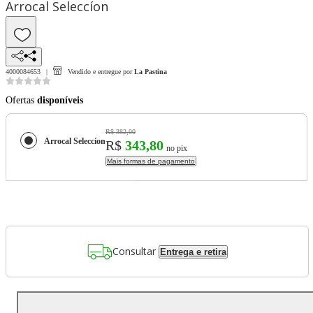
Arrocal Seleccíon
4000084653
Vendido e entregue por
La Pastina
Ofertas
disponíveis
R$ 382,00
Arrocal Seleccíon
R$
343,80
no pix
Mais formas de pagamento
Consultar
Entrega e retira