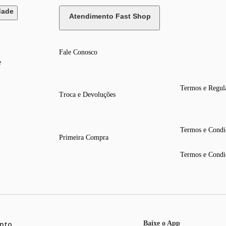
dade
Atendimento Fast Shop
Fale Conosco
e
Termos e Regul
Troca e Devoluções
Termos e Condi
Primeira Compra
Termos e Condi
nto
Baixe o App