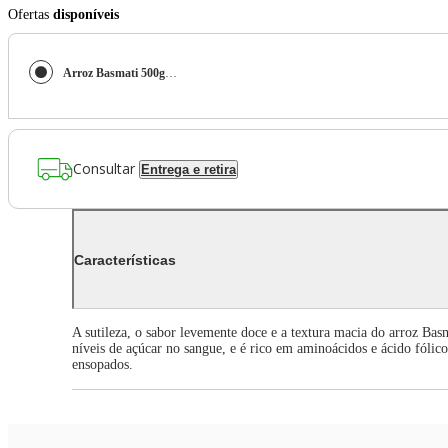
Ofertas
disponíveis
Arroz Basmati 500g La Pastina
Consultar
Entrega e retira
Características
A sutileza, o sabor levemente doce e a textura macia do arroz Bas
níveis de açúcar no sangue, e é rico em aminoácidos e ácido fólico
ensopados.