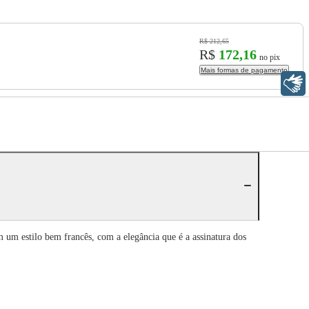
R$ 212,65
R$
172,16
no pix
Mais formas de pagamento
Libras
um estilo bem francês, com a elegância que é a assinatura dos