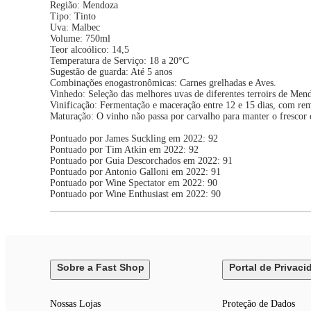
Região: Mendoza
Tipo: Tinto
Uva: Malbec
Volume: 750ml
Teor alcoólico: 14,5
Temperatura de Serviço: 18 a 20°C
Sugestão de guarda: Até 5 anos
Combinações enogastronômicas: Carnes grelhadas e Aves.
Vinhedo: Seleção das melhores uvas de diferentes terroirs de Men
Vinificação: Fermentação e maceração entre 12 e 15 dias, com re
Maturação: O vinho não passa por carvalho para manter o frescor d
Pontuado por James Suckling em 2022: 92
Pontuado por Tim Atkin em 2022: 92
Pontuado por Guia Descorchados em 2022: 91
Pontuado por Antonio Galloni em 2022: 91
Pontuado por Wine Spectator em 2022: 90
Pontuado por Wine Enthusiast em 2022: 90
Sobre a Fast Shop
Portal de Privaci
Nossas Lojas
Proteção de Dados