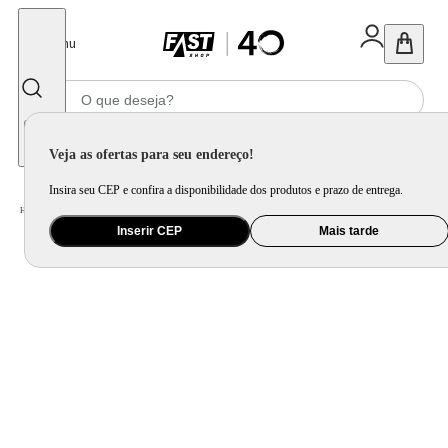
Fechar
Menu
Informe seu CEP
Veja as ofertas para seu endereço!
Insira seu CEP e confira a disponibilidade dos produtos e prazo de entrega.
Home
/
Mercado
/
Alimento
/
Antepasto e Aperitivo
Inserir CEP
Mais tarde