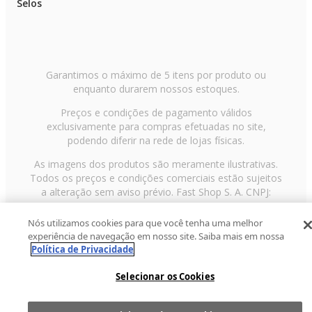
Selos
Garantimos o máximo de 5 itens por produto ou
enquanto durarem nossos estoques.
Preços e condições de pagamento válidos
exclusivamente para compras efetuadas no site,
podendo diferir na rede de lojas físicas.
As imagens dos produtos são meramente ilustrativas.
Todos os preços e condições comerciais estão sujeitos
a alteração sem aviso prévio. Fast Shop S. A. CNPJ:
43.708.379/0001-00
Nós utilizamos cookies para que você tenha uma melhor
Avenida Zaki Narchi, nº 1650, sobreloja, Carandiru, São
experiência de navegação em nosso site. Saiba mais em nossa
Paulo/SP, CEP 02029-001, Telefone: 11 3003-3728 ©
Política de Privacidade
2013 Fast Shop - Todos os direitos reservados
RF
Selecionar os Cookies