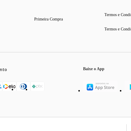
Termos e Condi
Primeira Compra
Termos e Condi
nto
Baixe o App
mos o máximo de 5 itens por produto ou enquanto durarem nossos e
o válidos exclusivamente para compras efetuadas no site, podendo di