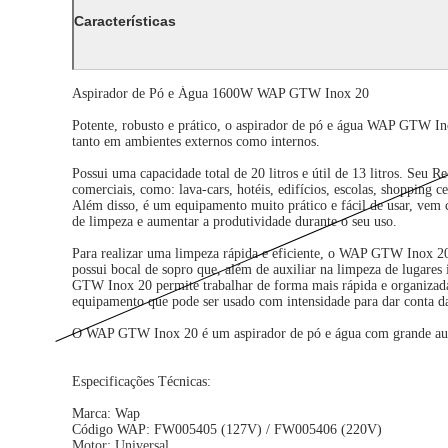
Características
Aspirador de Pó e Água 1600W WAP GTW Inox 20
Potente, robusto e prático, o aspirador de pó e água WAP GTW Ino
tanto em ambientes externos como internos.
Possui uma capacidade total de 20 litros e útil de 13 litros. Seu 
comerciais, como: lava-cars, hotéis, edifícios, escolas, shopping 
Além disso, é um equipamento muito prático e fácil de usar, vem 
de limpeza e aumentar a produtividade durante o seu uso.
Para realizar uma limpeza rápida e eficiente, o WAP GTW Inox 20
possui bocal de sopro que, além de auxiliar na limpeza de lugares i
GTW Inox 20 permite trabalhar de forma mais rápida e organizada,
equipamento que pode ser usado com intensidade para dar conta da
O WAP GTW Inox 20 é um aspirador de pó e água com grande autono
Especificações Técnicas:
Marca: Wap
Código WAP: FW005405 (127V) / FW005406 (220V)
Motor: Universal