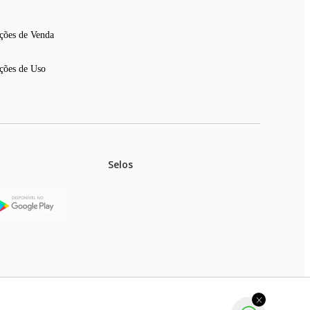
ções de Venda
ções de Uso
Selos
stoques.
ferir na rede de lojas físicas.