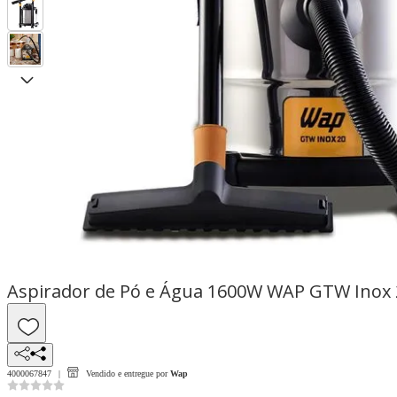
Aspirador de Pó e Água 1600W WAP GTW Inox 
4000067847
Vendido e entregue por
Wap