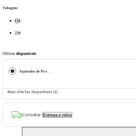
Voltagem
:
110
220
Ofertas
disponíveis
Aspirador de Pó e Água 1600W WAP GTW Inox 20
Mais ofertas disponíveis (
1
)
Consultar
Entrega e retira