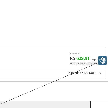
R$ 699,90
R$
629,91
no pix
Libras
Mais formas de pagamento
A partir de R$
448,80