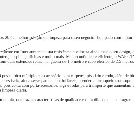
x 20 é a melhor solução de limpeza para o seu negócio. Equipado com motor de
Recipiente em Inox aumenta a sua resistência e valoriza ainda mais o seu design,
centers, hospitais, oficinas e muito mais. Mais econômico e eficiente, o WAP GT
com duas extensões retas, mangueira de 1,5 metro e cabo elétrico de 2,5 metros
 possui bico múltiplo com acessório para carpetes, piso frio e rodo, além de
nacessíveis, ainda serve para encher infláveis, acender churrasqueiras ou sopra
 pois conta com porta-acessórios, alça e rodas para transporte que aumentam a
 limpeza diária.
mia, que traz as características de qualidade e durabilidade que consagrara