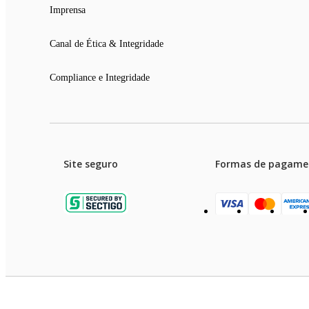
Peso Líquido: 4 kg
Imprensa
Peso Bruto: 4,7 kg
Canal de Ética & Integridade
Compliance e Integridade
Site seguro
Formas de pagame
Garanti
Preços e condições de pagament