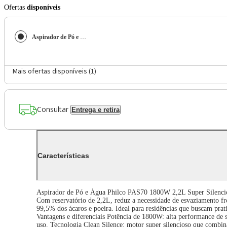
Ofertas
disponíveis
Aspirador de Pó e Água Philco PAS70 1800W 2,2L com Filtro Hepa Super Silencioso Preto 220V
Mais ofertas disponíveis (
1
)
Consultar
Entrega e retira
Características
Aspirador de Pó e Água Philco PAS70 1800W 2,2L Super Silencio
Com reservatório de 2,2L, reduz a necessidade de esvaziamento fr
99,5% dos ácaros e poeira. Ideal para residências que buscam prat
Vantagens e diferenciais Potência de 1800W: alta performance de s
uso. Tecnologia Clean Silence: motor super silencioso que combin