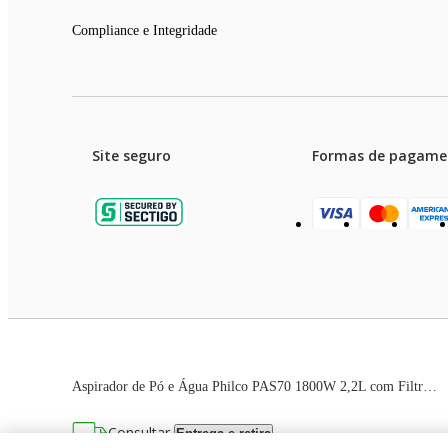
Compliance e Integridade
Site seguro
Formas de pagame
Garanti
Preços e condições de pagament
Aspirador de Pó e Água Philco PAS70 1800W 2,2L com Filtro Hepa Super Silencioso Preto 220V
As imagens dos produtos são meramente ilustrativas. T
Consultar
Entrega e retira