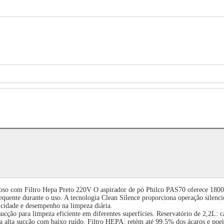
so com Filtro Hepa Preto 220V O aspirador de pó Philco PAS70 oferece 1800W
equente durante o uso. A tecnologia Clean Silence proporciona operação silen
icidade e desempenho na limpeza diária.
ucção para limpeza eficiente em diferentes superfícies. Reservatório de 2,2L:
a alta sucção com baixo ruído. Filtro HEPA: retém até 99,5% dos ácaros e poei