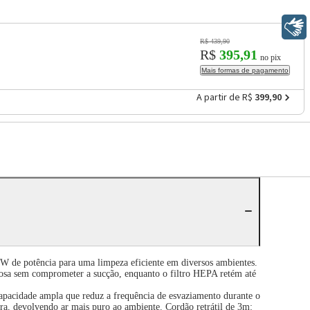
Libras
R$ 439,90
R$
395,91
no pix
Mais formas de pagamento
A partir de R$
399,90
 de potência para uma limpeza eficiente em diversos ambientes.
ciosa sem comprometer a sucção, enquanto o filtro HEPA retém até
 capacidade ampla que reduz a frequência de esvaziamento durante o
ra, devolvendo ar mais puro ao ambiente. Cordão retrátil de 3m: