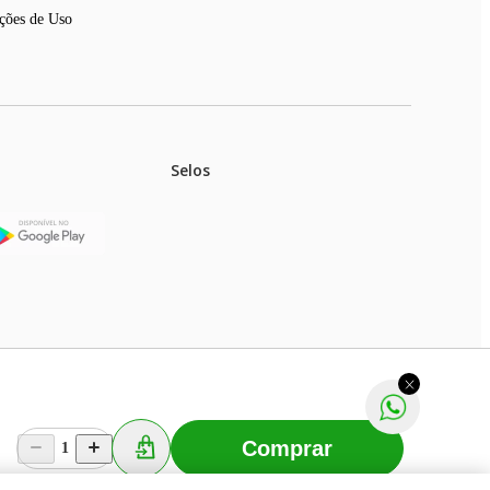
ções de Uso
Selos
stoques.
ferir na rede de lojas físicas.
m aviso prévio. Fast Shop S. A. CNPJ: 43.708.379/0001-
Comprar
1
Selecionar os Cookies