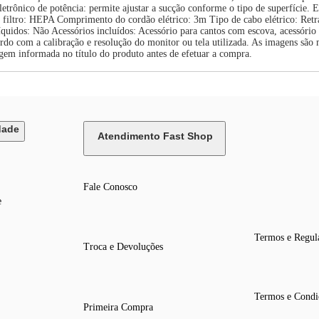
 eletrônico de potência: permite ajustar a sucção conforme o tipo de superfície
filtro: HEPA Comprimento do cordão elétrico: 3m Tipo de cabo elétrico: Ret
quidos: Não Acessórios incluídos: Acessório para cantos com escova, acessório 
do com a calibração e resolução do monitor ou tela utilizada. As imagens são 
agem informada no título do produto antes de efetuar a compra.
dade
Atendimento Fast Shop
Fale Conosco
e
Termos e Regul
Troca e Devoluções
Termos e Condi
Primeira Compra