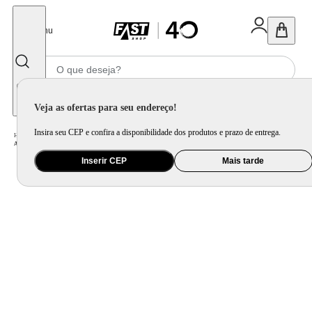
Fechar
Menu
Informe seu CEP
Veja as ofertas para seu endereço!
Insira seu CEP e confira a disponibilidade dos produtos e prazo de entrega.
Home
/
Eletroportátil
/
Equipamento de Limpeza
/
Aspirador de Pó
/
Aspirador de Pó e Líquidos Kärcher NT 3000 1600W 170mbar 30L
Inserir CEP
Mais tarde