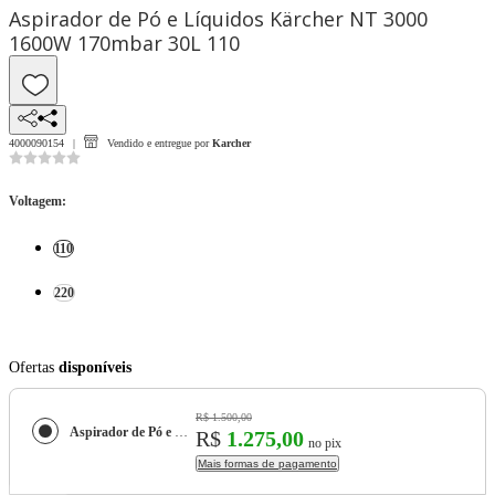
Aspirador de Pó e Líquidos Kärcher NT 3000
1600W 170mbar 30L 110
4000090154
Vendido e entregue por
Karcher
Voltagem
:
110
220
Ofertas
disponíveis
R$ 1.500,00
Aspirador de Pó e Líquidos Kärcher NT 3000 1600W 170mbar 30L
R$
1.275,00
no pix
Mais formas de pagamento