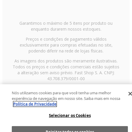
Garantimos o máximo de 5 itens por produto ou
enquanto durarem nossos estoques.
Preços e condições de pagamento válidos
exclusivamente para compras efetuadas no site,
podendo diferir na rede de lojas físicas.
As imagens dos produtos são meramente ilustrativas.
Todos os preços e condições comerciais estão sujeitos
a alteração sem aviso prévio. Fast Shop S. A. CNPJ:
43.708.379/0001-00
Avenida Zaki Narchi, nº 1650, sobreloja, Carandiru, São
Nós utilizamos cookies para que você tenha uma melhor
Paulo/SP, CEP 02029-001, Telefone: 11 3003-3728 ©
experiência de navegação em nosso site. Saiba mais em nossa
2013 Fast Shop - Todos os direitos reservados
RF
Política de Privacidade
Selecionar os Cookies