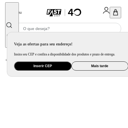
Fechar
Menu
Informe seu CEP
Veja as ofertas para seu endereço!
Insira seu CEP e confira a disponibilidade dos produtos e prazo de entrega.
Home
/
Eletroportátil
/
Equipamento de Limpeza
/
Aspirador de Pó
/
Aspirador de Pó Mallory Speedy 2 em 1 Laranja
Inserir CEP
Mais tarde