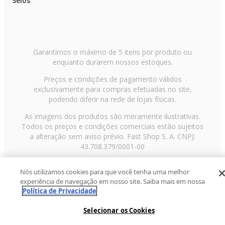
Selos
Garantimos o máximo de 5 itens por produto ou
enquanto durarem nossos estoques.
Preços e condições de pagamento válidos
exclusivamente para compras efetuadas no site,
podendo diferir na rede de lojas físicas.
As imagens dos produtos são meramente ilustrativas.
Todos os preços e condições comerciais estão sujeitos
a alteração sem aviso prévio. Fast Shop S. A. CNPJ:
43.708.379/0001-00
Avenida Zaki Narchi, nº 1650, sobreloja, Carandiru, São
Nós utilizamos cookies para que você tenha uma melhor
Paulo/SP, CEP 02029-001, Telefone: 11 3003-3728 ©
experiência de navegação em nosso site. Saiba mais em nossa
2013 Fast Shop - Todos os direitos reservados
RF
Política de Privacidade
Selecionar os Cookies