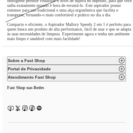
inteligente permite visualizar o nível de sujeira no depósito, para que você
saiba exatamente quando é hora de esvaziá-lo. Este aspirador possui
extensor para uso tradicional e uma alça ergonômica que facilita o
transporte, tornando-o mais confortável e prático no dia a dia.
Compacto e eficiente, o Aspirador Mallory Speedy 2 em 1 é perfeito para
quem busca um produto de alta performance, fácil de usar e que se adapta
às suas necessidades de limpeza. Experimente agora e tenha um ambiente
mais limpo e saudável com mais facilidade!
Sobre a Fast Shop
Portal de Privacidade
Atendimento Fast Shop
Fast Shop nas Redes