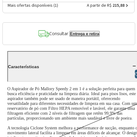
Mais ofertas disponíveis (
1
)
A partir de R$
215,88
Consultar
Entrega e retira
Características
Libras
O Aspirador de Pó Mallory Speedy 2 em 1 é a solução perfeita para quem
busca eficiência e praticidade na limpeza diária. Ideal para pisos lisos, este
aspirador também pode ser usado de maneira portátil, oferecendo
versatilidade para diferentes necessidades de limpeza em sua casa. Com um
reservatório de pó com Filtro HEPA removível e lavável, ele garante uma
filtragem eficiente com 2 níveis de filtragem que retêm 99,9% das
partículas, proporcionando um ambiente mais saudável e livre de poeira.
A tecnologia Ciclone System melhora a performance de sucção, enquanto 
movimento lateral facilita a limpeza em áreas difíceis de alcançar. O desig