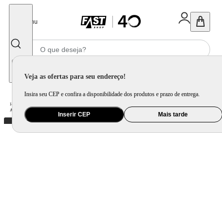
Fechar
Menu
Informe seu CEP
Veja as ofertas para seu endereço!
Insira seu CEP e confira a disponibilidade dos produtos e prazo de entrega.
Home
/
Eletroportátil
/
Equipamento de Limpeza
/
Aspirador de Pó
/
Aspirador de Pó Vertical Turbo Premium Mondial Preto e Laranja 1200W AP-31
Inserir CEP
Mais tarde