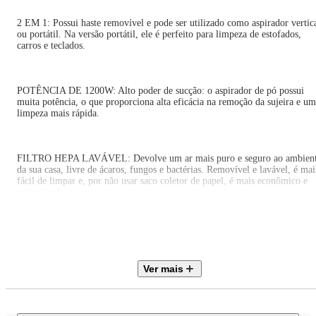
2 EM 1: Possui haste removível e pode ser utilizado como aspirador vertic
ou portátil. Na versão portátil, ele é perfeito para limpeza de estofados,
carros e teclados.
POTÊNCIA DE 1200W: Alto poder de sucção: o aspirador de pó possui
muita potência, o que proporciona alta eficácia na remoção da sujeira e u
limpeza mais rápida.
FILTRO HEPA LAVÁVEL: Devolve um ar mais puro e seguro ao ambien
da sua casa, livre de ácaros, fungos e bactérias. Removível e lavável, é mai
fácil de limpar e, por não usar saco coletor de papel, é mais econômico e
sustentável.
DESIGN PREMIUM: O acabamento em aço inox proporciona sofisticação
Ver mais
COLETOR DE PÓ TRANSLÚCIDO: Fácil de limpar: você consegue
visualizar quando o coletor de pó está cheio.