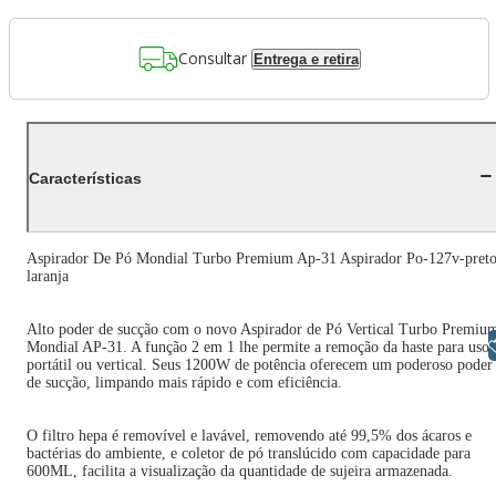
Consultar
Entrega e retira
Características
Aspirador De Pó Mondial Turbo Premium Ap-31 Aspirador Po-127v-preto
laranja
Alto poder de sucção com o novo Aspirador de Pó Vertical Turbo Premiu
Libras
Mondial AP-31. A função 2 em 1 lhe permite a remoção da haste para uso
portátil ou vertical. Seus 1200W de potência oferecem um poderoso poder
de sucção, limpando mais rápido e com eficiência.
O filtro hepa é removível e lavável, removendo até 99,5% dos ácaros e
bactérias do ambiente, e coletor de pó translúcido com capacidade para
600ML, facilita a visualização da quantidade de sujeira armazenada.