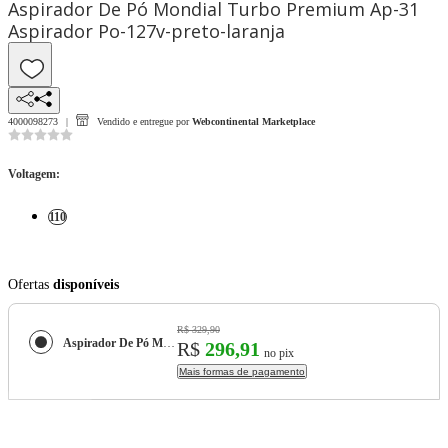
Aspirador De Pó Mondial Turbo Premium Ap-31
Aspirador Po-127v-preto-laranja
4000098273
Vendido e entregue por
Webcontinental Marketplace
Voltagem
:
110
Ofertas
disponíveis
R$ 329,90
Aspirador De Pó Mondial Turbo Premium Ap-31 Aspirador Po-127v-preto-laranja
R$
296,91
no pix
Mais formas de pagamento