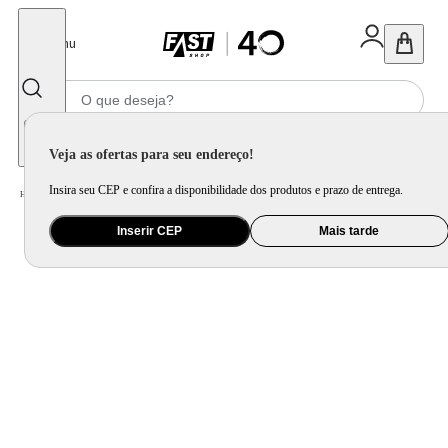
Fechar
Menu
Informe seu CEP
Veja as ofertas para seu endereço!
Insira seu CEP e confira a disponibilidade dos produtos e prazo de entrega.
Home
/
Eletroportátil
/
Equipamento de Limpeza
/
Aspirador de Pó
Inserir CEP
Mais tarde