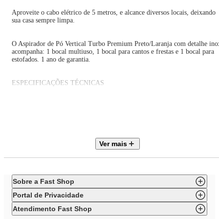
Aproveite o cabo elétrico de 5 metros, e alcance diversos locais, deixando
sua casa sempre limpa.
O Aspirador de Pó Vertical Turbo Premium Preto/Laranja com detalhe ino
acompanha: 1 bocal multiuso, 1 bocal para cantos e frestas e 1 bocal para
estofados. 1 ano de garantia.
ESPECIFICAÇÕES TÉCNICAS
Marca: Mondial
Modelo: AP-31
Nome do modelo: AP-31
Tipo de produto: Aspirador de pó vertical
Tipo de aspirador: Vertical
Cor predominante: Preto
Ver mais
Alimentação: Elétrico
Potência: 1200 W
Tipo de coletor: Ciclônico
Tipo de filtro: HEPA
Função soprador: Não
Sobre a Fast Shop
Possui fio: Sim
Possui bateria: Não
Portal de Privacidade
Requer montagem: Não
Quantidade de volumes: 1
Atendimento Fast Shop
Voltagem: 110v