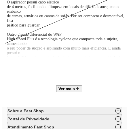
O aspirador possui cabo elétrico
de 4 metros, facilitando a limpeza em locais de difícil alcance, como
embaixo
de camas, armários ou cantos de sofás. Por ser compacto e desmontável,
fica
prático para guardar.
Outro grande diferencial do WAP
High Speed Plus é a tecnologia cyclone que compacta toda a sujeira,
aumentando
o seu poder de sucção e aspirando com muito mais eficiência. E ainda
possui o
filtro HEPA que é removível e lavável, o que elimina a necessidade de
utilização de saco para pó.
Conheça e surpreenda-se com o
aspirador de pó vertical WAP High Speed Plus. Um produto com a
tecnologia e o
já conhecido padrão de qualidade WAP.
Ver mais
Especificações Técnicas
Sobre a Fast Shop
Código WAP: FW009104 (127V) /
FW009105 (220V)
Portal de Privacidade
Motor: Universal
Atendimento Fast Shop