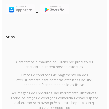
Dimensões da caixa (C x L x A); 62,5
x 15,5 x 12 cm
Dimensões do produto (C x L x A): 25
x 14,5 x 108 cm
Acessórios: 1 Bico Canto; 1 Bico
Múltiplo Articulado; 1 Alça Removível para utilização vertical; 1 Filtro
Selos
HEPA.
Componentes: Cabo Elétrico 4
metros; Recipiente Transparente; Alça Removível; Suporte para enrolar o
cabo
elétrico.
Garantimos o máximo de 5 itens por produto ou
Código EAN: 7899831311354 (127V) /
enquanto durarem nossos estoques.
7899831311361 (220V)
Preços e condições de pagamento válidos
exclusivamente para compras efetuadas no site,
Itens inclusos
podendo diferir na rede de lojas físicas.
As imagens dos produtos são meramente ilustrativas.
Todos os preços e condições comerciais estão sujeitos
a alteração sem aviso prévio. Fast Shop S. A. CNPJ:
43.708.379/0001-00