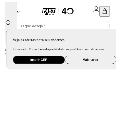
Fechar
Menu
Informe seu CEP
Veja as ofertas para seu endereço!
Insira seu CEP e confira a disponibilidade dos produtos e prazo de entrega.
Home
/
Eletroportátil
/
Equipamento de Limpeza
/
Aspirador de Pó
/
Aspirador de Pó Vertical 3 em 1 1350W WAP High Speed Plus
Inserir CEP
Mais tarde