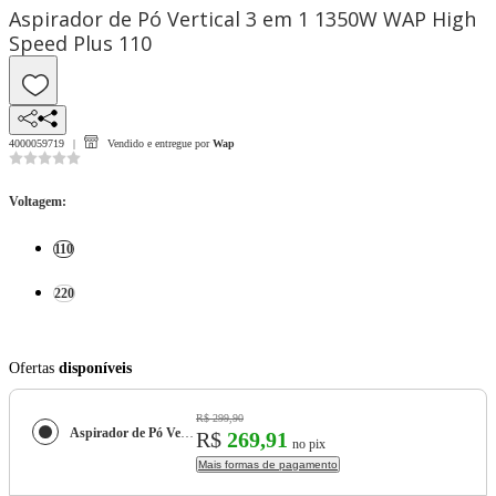
Aspirador de Pó Vertical 3 em 1 1350W WAP High
Speed Plus 110
4000059719
Vendido e entregue por
Wap
Voltagem
:
110
220
Ofertas
disponíveis
R$ 299,90
Aspirador de Pó Vertical 3 em 1 1350W WAP High Speed Plus
R$
269,91
no pix
Mais formas de pagamento