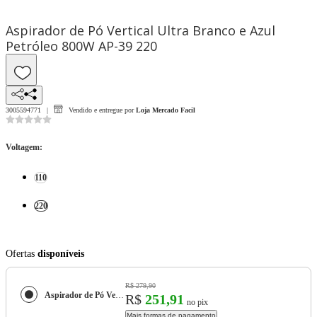
Aspirador de Pó Vertical Ultra Branco e Azul
Petróleo 800W AP-39 220
3005594771
Vendido e entregue por
Loja Mercado Facil
Voltagem
:
110
220
Ofertas
disponíveis
R$ 279,90
Aspirador de Pó Vertical Ultra Branco e Azul Petróleo 800W AP-39
R$
251,91
no pix
Mais formas de pagamento