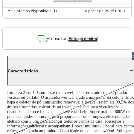
Mais ofertas disponíveis (
1
)
A partir de R$
251,91
Consultar
Entrega e retira
Libras
Características
Limpeza 2 em 1: Com haste removível, pode ser usado como aspirador
vertical ou portátil. O aspirador vertical ajuda a não judiar da coluna; filtr
hepa e coletor de pó translúcido: removível e lavável, retém até 99,5% dos
ácaros e bactérias; coletor de pó translúcido: facilita a visualização da
quantidade de pó e indica quando ele está cheio. Super prático; 800W de
potência: poder de sucção para proporcionar uma limpeza eficiente; cabo
elétrico com 3,5m: para alcançar todos os cantos da casa; acessórios e
informações adicionais: acompanham 1 bocal multiuso, 1 bocal para canto
e frestas integrado ao produto. Capacidade do coletor de 400ml. Voltagem