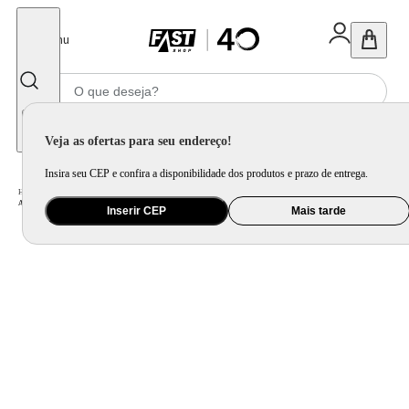
Fechar
Menu
Informe seu CEP
Veja as ofertas para seu endereço!
Insira seu CEP e confira a disponibilidade dos produtos e prazo de entrega.
Home
/
Eletroportátil
/
Equipamento de Limpeza
/
Aspirador de Pó
/
Aspirador de Pó Vertical Ultra Branco e Azul Petróleo 800W AP-39
Inserir CEP
Mais tarde