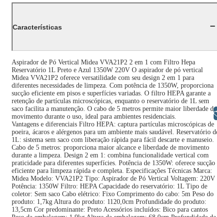
Características
Aspirador de Pó Vertical Midea VVA21P2 2 em 1 com Filtro Hepa
Reservatório 1L Preto e Azul 1350W 220V O aspirador de pó vertical
Midea VVA21P2 oferece versatilidade com seu design 2 em 1 para
diferentes necessidades de limpeza. Com potência de 1350W, proporciona
sucção eficiente em pisos e superfícies variadas. O filtro HEPA garante a
retenção de partículas microscópicas, enquanto o reservatório de 1L sem
saco facilita a manutenção. O cabo de 5 metros permite maior liberdade de
Libras
movimento durante o uso, ideal para ambientes residenciais.
Vantagens e diferenciais Filtro HEPA: captura partículas microscópicas de
poeira, ácaros e alérgenos para um ambiente mais saudável. Reservatório d
1L: sistema sem saco com liberação rápida para fácil descarte e manuseio.
Cabo de 5 metros: proporciona maior alcance e liberdade de movimento
durante a limpeza. Design 2 em 1: combina funcionalidade vertical com
praticidade para diferentes superfícies. Potência de 1350W: oferece sucção
eficiente para limpeza rápida e completa. Especificações Técnicas Marca:
Midea Modelo: VVA21P2 Tipo: Aspirador de Pó Vertical Voltagem: 220V
Potência: 1350W Filtro: HEPA Capacidade do reservatório: 1L Tipo de
coletor: Sem saco Cabo elétrico: Fixo Comprimento do cabo: 5m Peso do
produto: 1,7kg Altura do produto: 1120,0cm Profundidade do produto:
13,5cm Cor predominante: Preto Acessórios incluídos: Bico para cantos