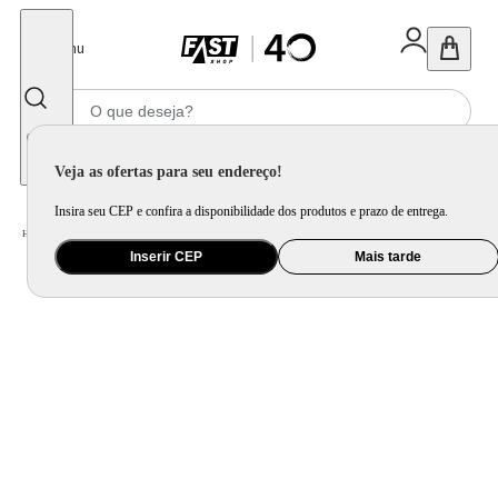
Fechar
Menu
Informe seu CEP
Veja as ofertas para seu endereço!
Insira seu CEP e confira a disponibilidade dos produtos e prazo de entrega.
Home
/
Eletroportátil
/
Equipamento de Limpeza
/
Aspirador de Pó
Inserir CEP
Mais tarde