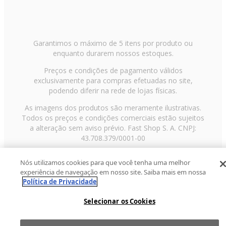
Garantimos o máximo de 5 itens por produto ou
enquanto durarem nossos estoques.
Preços e condições de pagamento válidos
exclusivamente para compras efetuadas no site,
podendo diferir na rede de lojas físicas.
As imagens dos produtos são meramente ilustrativas.
Todos os preços e condições comerciais estão sujeitos
a alteração sem aviso prévio. Fast Shop S. A. CNPJ:
43.708.379/0001-00
Avenida Zaki Narchi, nº 1650, sobreloja, Carandiru, São
Nós utilizamos cookies para que você tenha uma melhor
Paulo/SP, CEP 02029-001, Telefone: 11 3003-3728 ©
experiência de navegação em nosso site. Saiba mais em nossa
2013 Fast Shop - Todos os direitos reservados
RF
Política de Privacidade
Selecionar os Cookies