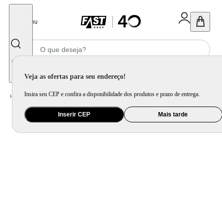
Fechar
Menu
Informe seu CEP
Veja as ofertas para seu endereço!
Insira seu CEP e confira a disponibilidade dos produtos e prazo de entrega.
Home
/
Utilidade Doméstica
/
Cozinha
/
Assadeira, Forma e Travessa
Inserir CEP
Mais tarde