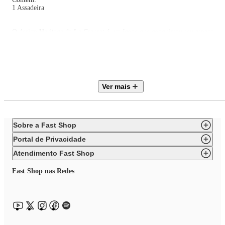
1 Assadeira
O design Heritage da Le Creuset é um ícone que conquistou seu espaço
como a coleção mais vendida em stoneware e agora retorna também
ao Ferro Fundido Esmaltado, trazendo uma interpretação moderna que
celebra nossas origens.
Inspirado na herança francesa da Le Creuset, esse design renovado preserv
a essência atemporal da marca e reforça sua tradição em unir elegância,
qualidade e durabilidade.
Ver mais
Sobre a Fast Shop
Portal de Privacidade
Atendimento Fast Shop
Fast Shop nas Redes