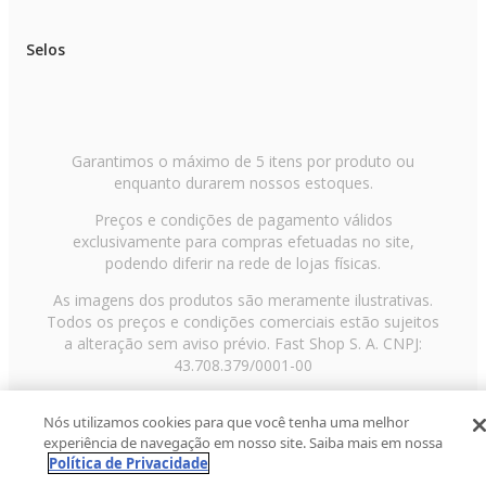
Selos
Garantimos o máximo de 5 itens por produto ou
enquanto durarem nossos estoques.
Preços e condições de pagamento válidos
exclusivamente para compras efetuadas no site,
podendo diferir na rede de lojas físicas.
As imagens dos produtos são meramente ilustrativas.
Todos os preços e condições comerciais estão sujeitos
a alteração sem aviso prévio. Fast Shop S. A. CNPJ:
43.708.379/0001-00
Avenida Zaki Narchi, nº 1650, sobreloja, Carandiru, São
Nós utilizamos cookies para que você tenha uma melhor
Paulo/SP, CEP 02029-001, Telefone: 11 3003-3728 ©
experiência de navegação em nosso site. Saiba mais em nossa
2013 Fast Shop - Todos os direitos reservados
RF
Política de Privacidade