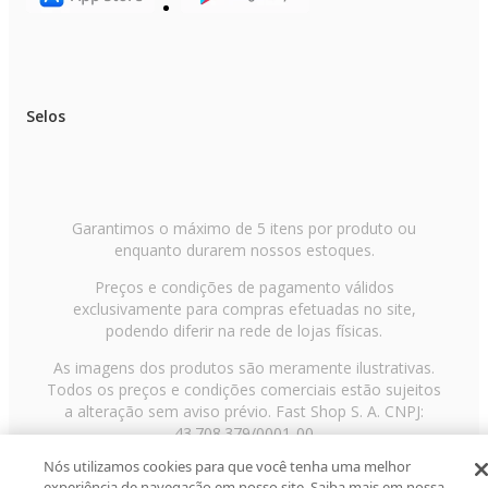
Selos
Garantimos o máximo de 5 itens por produto ou
enquanto durarem nossos estoques.
Preços e condições de pagamento válidos
exclusivamente para compras efetuadas no site,
podendo diferir na rede de lojas físicas.
As imagens dos produtos são meramente ilustrativas.
Todos os preços e condições comerciais estão sujeitos
a alteração sem aviso prévio. Fast Shop S. A. CNPJ:
43.708.379/0001-00
Nós utilizamos cookies para que você tenha uma melhor
Avenida Zaki Narchi, nº 1650, sobreloja, Carandiru, São
experiência de navegação em nosso site. Saiba mais em nossa