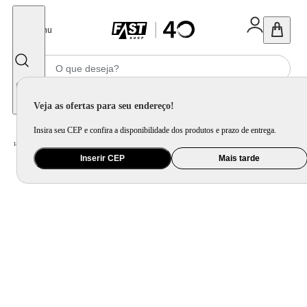
Fechar
Menu
Informe seu CEP
Veja as ofertas para seu endereço!
Insira seu CEP e confira a disponibilidade dos produtos e prazo de entrega.
Home
/
Utilidade Doméstica
/
Cozinha
/
Assadeira, Forma e Travessa
Inserir CEP
Mais tarde