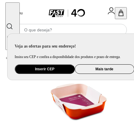
Fechar
Menu
Informe seu CEP
Veja as ofertas para seu endereço!
Insira seu CEP e confira a disponibilidade dos produtos e prazo de entrega.
Home
/
Utilidade Doméstica
/
Cozinha
/
Assadeira, Forma e Travessa
Inserir CEP
Mais tarde