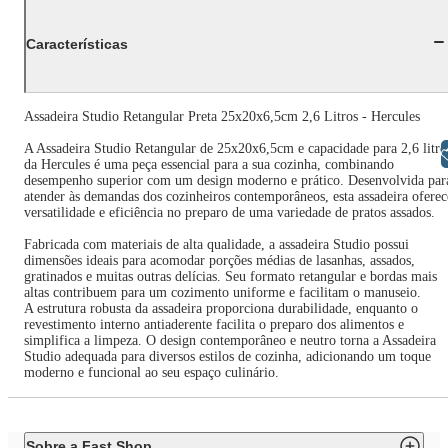
Características
Assadeira Studio Retangular Preta 25x20x6,5cm 2,6 Litros - Hercules
A Assadeira Studio Retangular de 25x20x6,5cm e capacidade para 2,6 litro
Libras
da Hercules é uma peça essencial para a sua cozinha, combinando
desempenho superior com um design moderno e prático. Desenvolvida par
atender às demandas dos cozinheiros contemporâneos, esta assadeira oferec
versatilidade e eficiência no preparo de uma variedade de pratos assados.
Fabricada com materiais de alta qualidade, a assadeira Studio possui
dimensões ideais para acomodar porções médias de lasanhas, assados,
gratinados e muitas outras delícias. Seu formato retangular e bordas mais
altas contribuem para um cozimento uniforme e facilitam o manuseio.
A estrutura robusta da assadeira proporciona durabilidade, enquanto o
revestimento interno antiaderente facilita o preparo dos alimentos e
simplifica a limpeza. O design contemporâneo e neutro torna a Assadeira
Studio adequada para diversos estilos de cozinha, adicionando um toque
moderno e funcional ao seu espaço culinário.
Sobre a Fast Shop