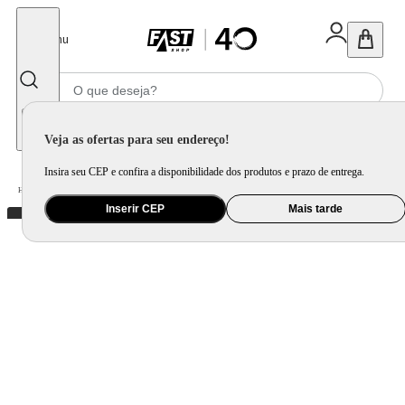
Fechar
Menu
Informe seu CEP
Veja as ofertas para seu endereço!
Insira seu CEP e confira a disponibilidade dos produtos e prazo de entrega.
Home
/
Utilidade Doméstica
/
Cozinha
/
Assadeira, Forma e Travessa
Inserir CEP
Mais tarde