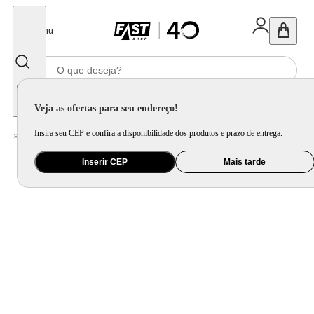
Fechar
Menu
Informe seu CEP
Veja as ofertas para seu endereço!
Insira seu CEP e confira a disponibilidade dos produtos e prazo de entrega.
Home
/
Utilidade Doméstica
/
Cozinha
/
Assadeira, Forma e Travessa
Inserir CEP
Mais tarde