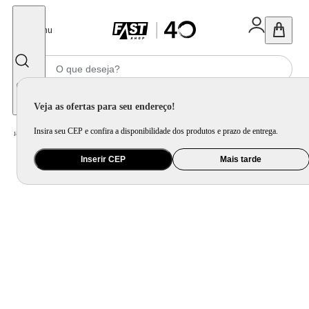
Fechar
Menu
Informe seu CEP
Veja as ofertas para seu endereço!
Insira seu CEP e confira a disponibilidade dos produtos e prazo de entrega.
Home
/
Bebê
/
Passeio
/
Cadeira para Auto e Assento de Elevação
Inserir CEP
Mais tarde