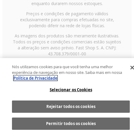
enquanto durarem nossos estoques.
Preços e condições de pagamento válidos
exclusivamente para compras efetuadas no site,
podendo diferir na rede de lojas físicas.
As imagens dos produtos são meramente ilustrativas.
Todos os preços e condições comerciais estão sujeitos
a alteração sem aviso prévio. Fast Shop S. A. CNPJ:
43.708.379/0001-00
Avenida Zaki Narchi, nº 1650, sobreloja, Carandiru, São
Nós utilizamos cookies para que você tenha uma melhor
Paulo/SP, CEP 02029-001, Telefone: 11 3003-3728 ©
experiência de navegação em nosso site. Saiba mais em nossa
2013 Fast Shop - Todos os direitos reservados
RF
Política de Privacidade
Selecionar os Cookies
Rejeitar todos os cookies
Comprar
1
Permitir todos os cookies