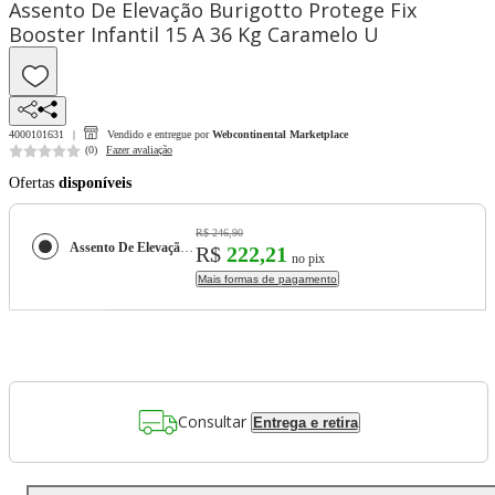
Assento De Elevação Burigotto Protege Fix
Booster Infantil 15 A 36 Kg Caramelo U
4000101631
Vendido e entregue por
Webcontinental Marketplace
(
0
)
Fazer avaliação
Ofertas
disponíveis
R$ 246,90
Assento De Elevação Burigotto Protege Fix Booster Infantil 15 A 36 Kg Caramelo U
R$
222,21
no pix
Mais formas de pagamento
Consultar
Entrega e retira