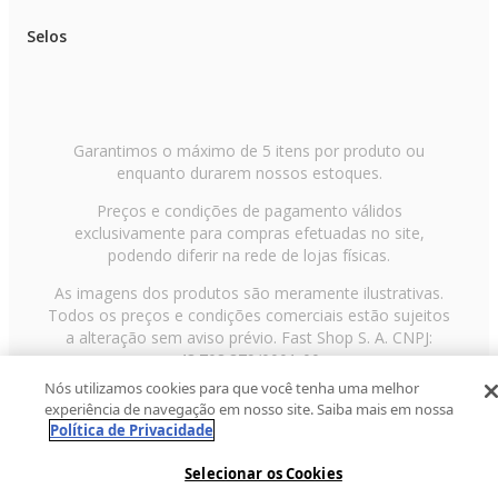
Selos
Garantimos o máximo de 5 itens por produto ou
enquanto durarem nossos estoques.
Preços e condições de pagamento válidos
exclusivamente para compras efetuadas no site,
podendo diferir na rede de lojas físicas.
As imagens dos produtos são meramente ilustrativas.
Todos os preços e condições comerciais estão sujeitos
a alteração sem aviso prévio. Fast Shop S. A. CNPJ:
43.708.379/0001-00
Nós utilizamos cookies para que você tenha uma melhor
Avenida Zaki Narchi, nº 1650, sobreloja, Carandiru, São
experiência de navegação em nosso site. Saiba mais em nossa
Paulo/SP, CEP 02029-001, Telefone: 11 3003-3728 ©
Política de Privacidade
2013 Fast Shop - Todos os direitos reservados
RF
Selecionar os Cookies