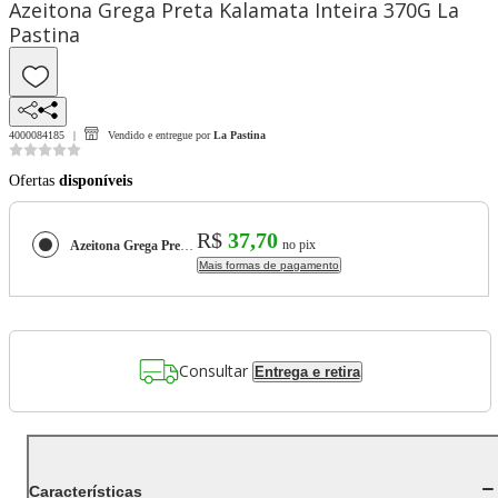
Azeitona Grega Preta Kalamata Inteira 370G La
Pastina
4000084185
Vendido e entregue por
La Pastina
Ofertas
disponíveis
R$
37,70
no pix
Azeitona Grega Preta Kalamata Inteira 370G La Pastina
Mais formas de pagamento
Consultar
Entrega e retira
Características