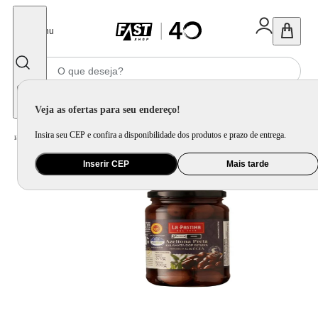
Fechar
Menu
Informe seu CEP
Veja as ofertas para seu endereço!
Insira seu CEP e confira a disponibilidade dos produtos e prazo de entrega.
Home
/
Mercado
/
Alimentos
/
Antepasto e Aperitivo
Inserir CEP
Mais tarde