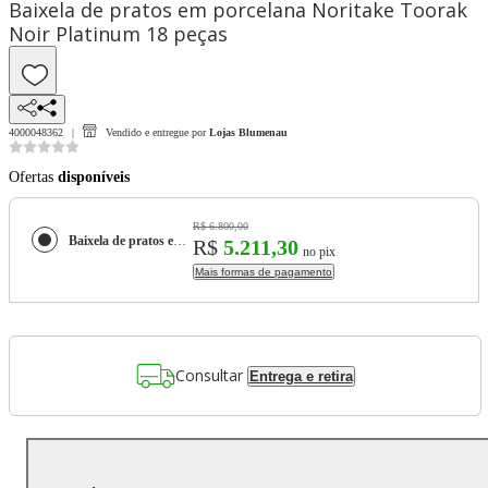
Baixela de pratos em porcelana Noritake Toorak
Noir Platinum 18 peças
4000048362
Vendido e entregue por
Lojas Blumenau
Ofertas
disponíveis
R$ 6.800,00
Baixela de pratos em porcelana Noritake Toorak Noir Platinum 18 peças
R$
5.211,30
no pix
Mais formas de pagamento
Consultar
Entrega e retira