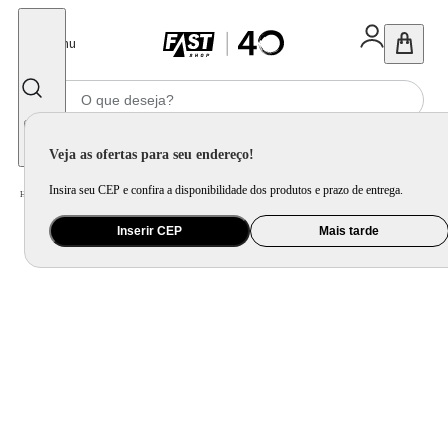
Fechar
Menu
Informe seu CEP
Veja as ofertas para seu endereço!
Insira seu CEP e confira a disponibilidade dos produtos e prazo de entrega.
Home
/
Utilidade Doméstica
/
Mesa
/
Aparelho de Jantar e Prato Avulso
Inserir CEP
Mais tarde