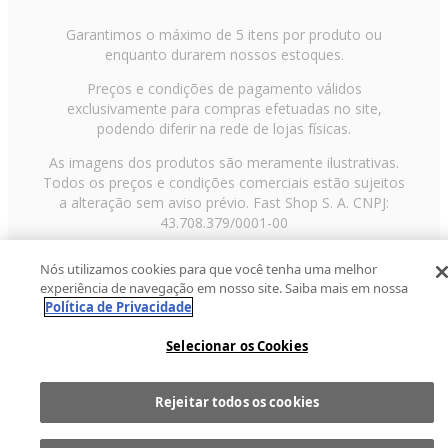
Garantimos o máximo de 5 itens por produto ou
enquanto durarem nossos estoques.
Preços e condições de pagamento válidos
exclusivamente para compras efetuadas no site,
podendo diferir na rede de lojas físicas.
As imagens dos produtos são meramente ilustrativas.
Todos os preços e condições comerciais estão sujeitos
a alteração sem aviso prévio. Fast Shop S. A. CNPJ:
43.708.379/0001-00
Avenida Zaki Narchi, nº 1650, sobreloja, Carandiru, São
Nós utilizamos cookies para que você tenha uma melhor
Paulo/SP, CEP 02029-001, Telefone: 11 3003-3728 ©
experiência de navegação em nosso site. Saiba mais em nossa
2013 Fast Shop - Todos os direitos reservados
RF
Política de Privacidade
Selecionar os Cookies
Rejeitar todos os cookies