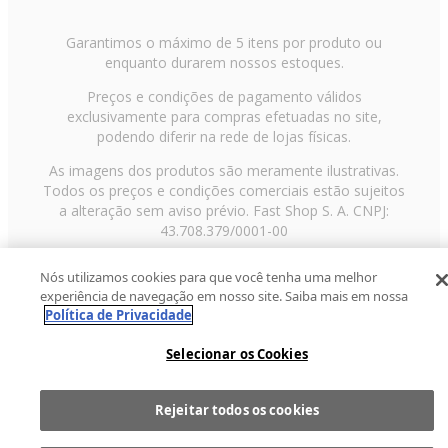
Garantimos o máximo de 5 itens por produto ou
enquanto durarem nossos estoques.
Preços e condições de pagamento válidos
exclusivamente para compras efetuadas no site,
podendo diferir na rede de lojas físicas.
As imagens dos produtos são meramente ilustrativas.
Todos os preços e condições comerciais estão sujeitos
a alteração sem aviso prévio. Fast Shop S. A. CNPJ:
43.708.379/0001-00
Avenida Zaki Narchi, nº 1650, sobreloja, Carandiru, São
Nós utilizamos cookies para que você tenha uma melhor
Paulo/SP, CEP 02029-001, Telefone: 11 3003-3728 ©
experiência de navegação em nosso site. Saiba mais em nossa
2013 Fast Shop - Todos os direitos reservados
RF
Política de Privacidade
Selecionar os Cookies
Rejeitar todos os cookies