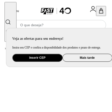
Fechar
Menu
Informe seu CEP
Veja as ofertas para seu endereço!
Insira seu CEP e confira a disponibilidade dos produtos e prazo de entrega.
Home
/
Utilidade Doméstica
/
Cozinha
/
Acessório Complementar para Cozinha
Inserir CEP
Mais tarde