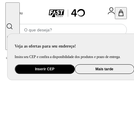
Fechar
Menu
Informe seu CEP
Veja as ofertas para seu endereço!
Insira seu CEP e confira a disponibilidade dos produtos e prazo de entrega.
Home
/
Saúde e Beleza
/
Balança Corporal
/
Balança Digital Ellegance Mondial Prata 6V Bateria BL-03
Inserir CEP
Mais tarde