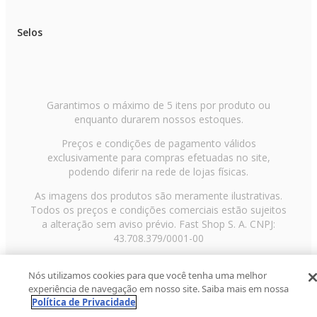
Selos
Garantimos o máximo de 5 itens por produto ou
enquanto durarem nossos estoques.
Preços e condições de pagamento válidos
exclusivamente para compras efetuadas no site,
podendo diferir na rede de lojas físicas.
As imagens dos produtos são meramente ilustrativas.
Todos os preços e condições comerciais estão sujeitos
a alteração sem aviso prévio. Fast Shop S. A. CNPJ:
43.708.379/0001-00
Avenida Zaki Narchi, nº 1650, sobreloja, Carandiru, São
Nós utilizamos cookies para que você tenha uma melhor
Paulo/SP, CEP 02029-001, Telefone: 11 3003-3728 ©
experiência de navegação em nosso site. Saiba mais em nossa
2013 Fast Shop - Todos os direitos reservados
RF
Política de Privacidade