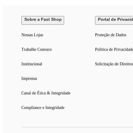
Portas
3
Sobre a Fast Shop
Portal de Privaci
Necessita Montagem
Não
Nossas Lojas
Proteção de Dados
Código
Trabalhe Conosco
Politica de Privacidad
2001-066C-024B
Estilo
Institucional
Solicitação de Direitos
Neoclássico
Imprensa
Material
Madeira de Reflorestamento e MDF
Canal de Ética & Integridade
Altura
0,89 m
Compliance e Integridade
Largura
1,32 m