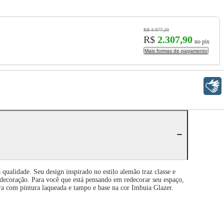
R$ 3.077,20
R$
2.307,90
no pix
Mais formas de pagamento
Libras
ualidade. Seu design inspirado no estilo alemão traz classe e
 decoração. Para você que está pensando em redecorar seu espaço,
tura com pintura laqueada e tampo e base na cor Imbuia Glazer.