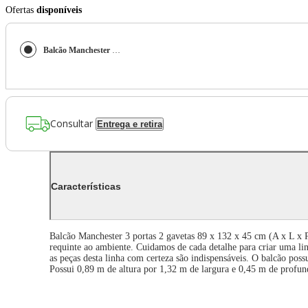
Ofertas
disponíveis
Balcão Manchester 3 portas 2 Gavetas 89 x 132 x 45 cm (A x L x P) - Cor Verde Musgo/Imbuia Glazer
Consultar
Entrega e retira
Características
Balcão Manchester 3 portas 2 gavetas 89 x 132 x 45 cm (A x L x P
requinte ao ambiente. Cuidamos de cada detalhe para criar uma lin
as peças desta linha com certeza são indispensáveis. O balcão poss
Possui 0,89 m de altura por 1,32 m de largura e 0,45 m de profu