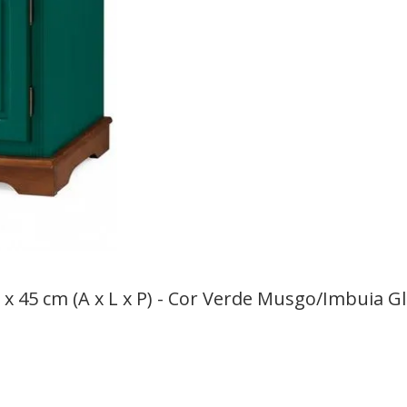
 x 45 cm (A x L x P) - Cor Verde Musgo/Imbuia G