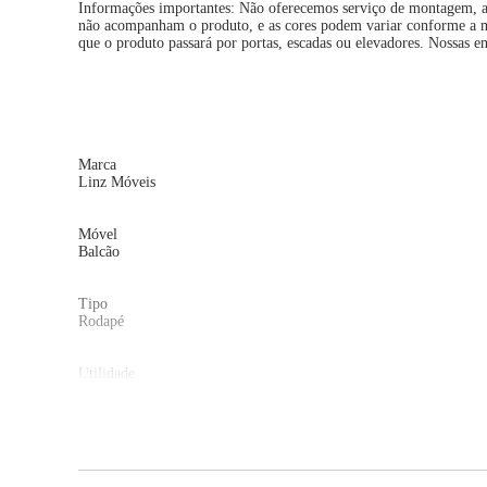
Informações importantes: Não oferecemos serviço de montagem, a
não acompanham o produto, e as cores podem variar conforme a mad
que o produto passará por portas, escadas ou elevadores. Nossas e
Marca
Linz Móveis
Móvel
Balcão
Tipo
Rodapé
Utilidade
Cozinha
Gavetas
2