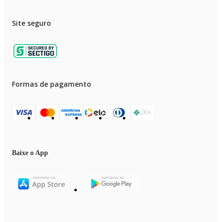
- Dimensões do produto aberto: A: 53 cm x L: 43 cm x P: 25 cm aprox.
- Peso: 2,5 kg (bruto)
- Garantia: 90 Dias (Contra Defeito de Fabricação Pelo Fabricante)
Site seguro
- Certificação: 004346/2023
- Código do Fabricante: 21857
- EAN: 7899403218579
- Marca: Maxi Toys
Imagens meramente ilustrativas. As cores e estampas podem variar de
acordo com o lote do fabricante.
Formas de pagamento
Baixe o App