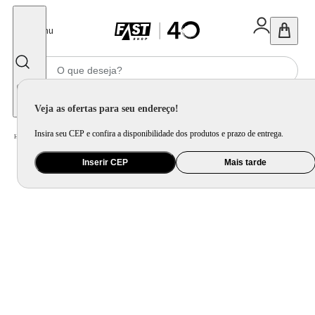
Fechar
Menu
Informe seu CEP
Veja as ofertas para seu endereço!
Insira seu CEP e confira a disponibilidade dos produtos e prazo de entrega.
Home
/
Brinquedo e Colecionável
/
Faz de Conta
Inserir CEP
Mais tarde