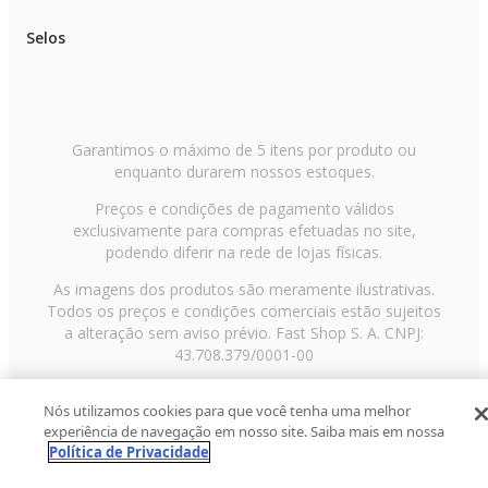
Selos
Garantimos o máximo de 5 itens por produto ou
enquanto durarem nossos estoques.
Preços e condições de pagamento válidos
exclusivamente para compras efetuadas no site,
podendo diferir na rede de lojas físicas.
As imagens dos produtos são meramente ilustrativas.
Todos os preços e condições comerciais estão sujeitos
a alteração sem aviso prévio. Fast Shop S. A. CNPJ:
43.708.379/0001-00
Avenida Zaki Narchi, nº 1650, sobreloja, Carandiru, São
Nós utilizamos cookies para que você tenha uma melhor
Paulo/SP, CEP 02029-001, Telefone: 11 3003-3728 ©
experiência de navegação em nosso site. Saiba mais em nossa
2013 Fast Shop - Todos os direitos reservados
RF
Política de Privacidade