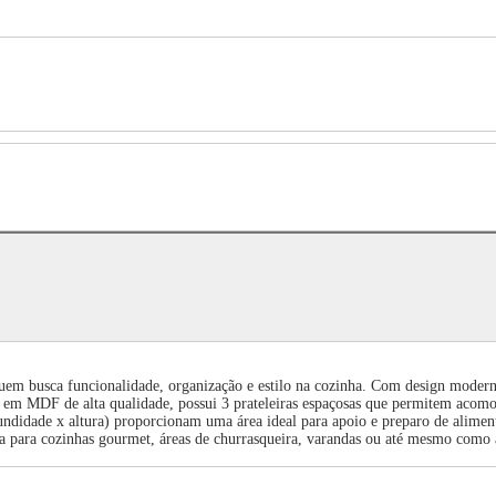
uem busca funcionalidade, organização e estilo na cozinha. Com design moderno
em MDF de alta qualidade, possui 3 prateleiras espaçosas que permitem acomoda
didade x altura) proporcionam uma área ideal para apoio e preparo de aliment
feita para cozinhas gourmet, áreas de churrasqueira, varandas ou até mesmo com