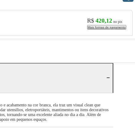
R$
420,12
no pix
Mais formas de pagamento
 e acabamento na cor branca, ela traz um visual clean que
r utensílios, eletroportáteis, mantimentos ou itens decorativos
os, tornando-se uma excelente aliada no dia a dia. Além de
o apoio em pequenos espaços.