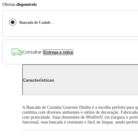
Ofertas
disponíveis
Bancada de Cozinha Gourmet Branco 3 Prateleiras em MDF 90x60x91cm Ditália
Consultar
Entrega e retira
Características
A Bancada de Cozinha Gourmet Ditália é a escolha perfeita para q
combina com diversos ambientes e estilos de decoração. Fabricada 
com praticidade. Suas dimensões de 90x60x91 cm (largura x profun
funcional, essa bancada é resistente e fácil de limpar, sendo per