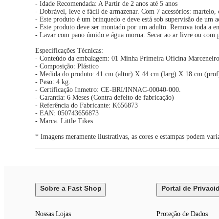
- Idade Recomendada: A Partir de 2 anos até 5 anos
- Dobrável, leve e fácil de armazenar. Com 7 acessórios: martelo, 
- Este produto é um brinquedo e deve está sob supervisão de um 
- Este produto deve ser montado por um adulto. Remova toda a em
- Lavar com pano úmido e água morna. Secar ao ar livre ou com p
Especificações Técnicas:
- Conteúdo da embalagem: 01 Minha Primeira Oficina Marcenei
- Composição: Plástico
- Medida do produto: 41 cm (altur) X 44 cm (larg) X 18 cm (prof
- Peso: 4 kg.
- Certificação Inmetro: CE-BRI/INNAC-00040-000.
- Garantia: 6 Meses (Contra defeito de fabricação)
- Referência do Fabricante: K656873
- EAN: 050743656873
- Marca: Little Tikes
* Imagens meramente ilustrativas, as cores e estampas podem vari
Sobre a Fast Shop
Portal de Privaci
Nossas Lojas
Proteção de Dados