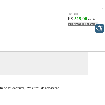
R$ 549,00
R$
519,00
no pix
Mais formas de pagamento
Libras
m de ser dobrável, leve e fácil de armazenar.