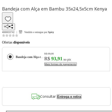
Bandeja com Alça em Bambu 35x24,5x5cm Kenya
4000033742
Vendido e entregue por
Spicy
Ofertas
disponíveis
R$ 99,90
Bandeja com Alça em Bambu 35x24,5x5cm Kenya
R$
93,91
no pix
Mais formas de pagamento
Consultar
Entrega e retira