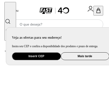
Fechar
Menu
Informe seu CEP
Veja as ofertas para seu endereço!
Insira seu CEP e confira a disponibilidade dos produtos e prazo de entrega.
Home
/
Utilidade Doméstica
/
Mesa
/
Servir
Inserir CEP
Mais tarde