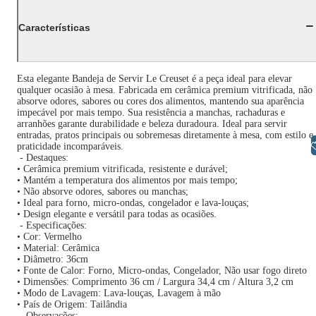
Características
Esta elegante Bandeja de Servir Le Creuset é a peça ideal para elevar
qualquer ocasião à mesa. Fabricada em cerâmica premium vitrificada, não
absorve odores, sabores ou cores dos alimentos, mantendo sua aparência
impecável por mais tempo. Sua resistência a manchas, rachaduras e
arranhões garante durabilidade e beleza duradoura. Ideal para servir
entradas, pratos principais ou sobremesas diretamente à mesa, com estilo e
Libras
praticidade incomparáveis.
- Destaques:
• Cerâmica premium vitrificada, resistente e durável;
• Mantém a temperatura dos alimentos por mais tempo;
• Não absorve odores, sabores ou manchas;
• Ideal para forno, micro-ondas, congelador e lava-louças;
• Design elegante e versátil para todas as ocasiões.
- Especificações:
• Cor: Vermelho
• Material: Cerâmica
• Diâmetro: 36cm
• Fonte de Calor: Forno, Micro-ondas, Congelador, Não usar fogo direto
• Dimensões: Comprimento 36 cm / Largura 34,4 cm / Altura 3,2 cm
• Modo de Lavagem: Lava-louças, Lavagem à mão
• País de Origem: Tailândia
- Observações: