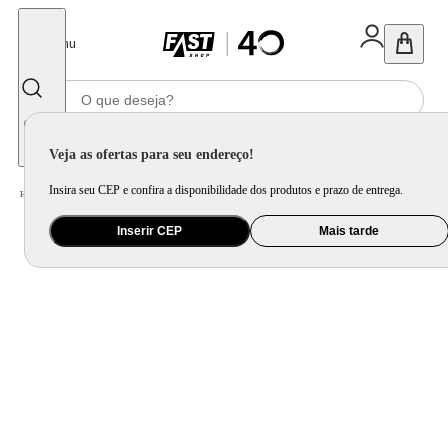
Fechar
Menu
Informe seu CEP
Veja as ofertas para seu endereço!
Insira seu CEP e confira a disponibilidade dos produtos e prazo de entrega.
Home
/
Utilidade Doméstica
/
Mesa
/
Servir
Inserir CEP
Mais tarde