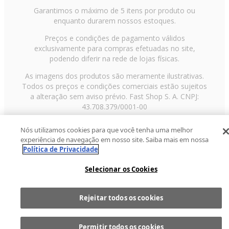
Garantimos o máximo de 5 itens por produto ou
enquanto durarem nossos estoques.
Preços e condições de pagamento válidos
exclusivamente para compras efetuadas no site,
podendo diferir na rede de lojas físicas.
As imagens dos produtos são meramente ilustrativas.
Todos os preços e condições comerciais estão sujeitos
a alteração sem aviso prévio. Fast Shop S. A. CNPJ:
43.708.379/0001-00
Avenida Zaki Narchi, nº 1650, sobreloja, Carandiru, São
Nós utilizamos cookies para que você tenha uma melhor
Paulo/SP, CEP 02029-001, Telefone: 11 3003-3728 ©
experiência de navegação em nosso site. Saiba mais em nossa
2013 Fast Shop - Todos os direitos reservados
RF
Política de Privacidade
Selecionar os Cookies
Rejeitar todos os cookies
Comprar
1
Permitir todos os cookies