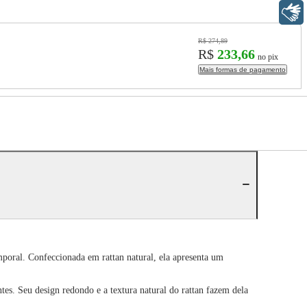
Libras
R$ 274,89
R$
233,66
no pix
Mais formas de pagamento
oral. Confeccionada em rattan natural, ela apresenta um
tes. Seu design redondo e a textura natural do rattan fazem dela