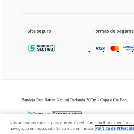
Site seguro
Formas de pagame
Garanti
Preços e condições de pagament
Bandeja Duo Rattan Natural Redonda 30Cm - Copa e Cia Bandeja Duo Rattan Natural Redonda 30Cm - Copa & Cia
As imagens dos produtos são meramente ilustrativas. T
Consultar
Entrega e retira
Avenida Zaki Narchi, nº 1650, sobreloja, Ca
Nós utilizamos cookies para que você tenha uma melhor experiência 
navegação em nosso site. Saiba mais em nossa
Política de Privacid