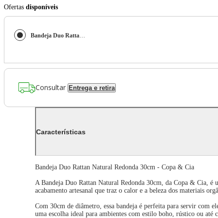
Ofertas
disponíveis
Bandeja Duo Rattan Natural Redonda 30Cm - Copa e Cia Bandeja Duo Rattan Natural Redonda 30Cm - Copa & Cia
Consultar
Entrega e retira
Características
Bandeja Duo Rattan Natural Redonda 30cm - Copa & Cia
A Bandeja Duo Rattan Natural Redonda 30cm, da Copa & Cia, é uma
acabamento artesanal que traz o calor e a beleza dos materiais or
Com 30cm de diâmetro, essa bandeja é perfeita para servir com ele
uma escolha ideal para ambientes com estilo boho, rústico ou até