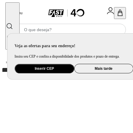
Fechar
Menu
Informe seu CEP
Veja as ofertas para seu endereço!
Insira seu CEP e confira a disponibilidade dos produtos e prazo de entrega.
Home
/
Utilidade Doméstica
/
Mesa
/
Servir
Inserir CEP
Mais tarde