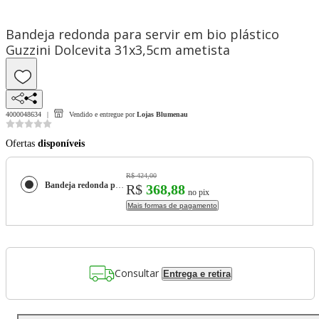
Bandeja redonda para servir em bio plástico
Guzzini Dolcevita 31x3,5cm ametista
4000048634
Vendido e entregue por
Lojas Blumenau
Ofertas
disponíveis
R$ 424,00
Bandeja redonda para servir em bio plástico Guzzini Dolcevita 31x3,5cm ametista
R$
368,88
no pix
Mais formas de pagamento
Consultar
Entrega e retira