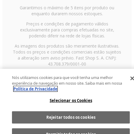
Garantimos o máximo de 5 itens por produto ou
enquanto durarem nossos estoques.
Preços e condições de pagamento válidos
exclusivamente para compras efetuadas no site,
podendo diferir na rede de lojas físicas.
As imagens dos produtos são meramente ilustrativas.
Todos os preços e condições comerciais estão sujeitos
a alteração sem aviso prévio. Fast Shop S. A. CNPJ:
43.708.379/0001-00
Avenida Zaki Narchi, nº 1650, sobreloja, Carandiru, São
Nós utilizamos cookies para que você tenha uma melhor
Paulo/SP, CEP 02029-001, Telefone: 11 3003-3728 ©
experiência de navegação em nosso site. Saiba mais em nossa
2013 Fast Shop - Todos os direitos reservados
RF
Política de Privacidade
Selecionar os Cookies
Rejeitar todos os cookies
Comprar
1