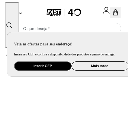
Fechar
Menu
Informe seu CEP
Veja as ofertas para seu endereço!
Insira seu CEP e confira a disponibilidade dos produtos e prazo de entrega.
Home
/
Informática e Games
/
Console, Jogo e Acessório
Inserir CEP
Mais tarde