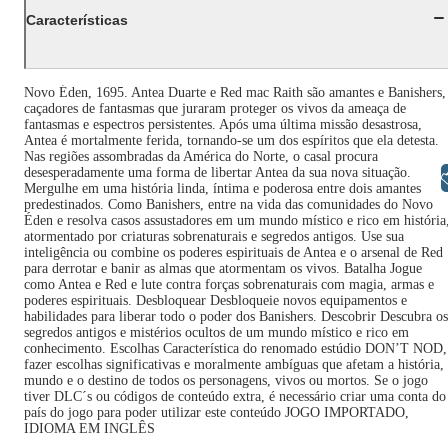
Características
Novo Éden, 1695. Antea Duarte e Red mac Raith são amantes e Banishers,
caçadores de fantasmas que juraram proteger os vivos da ameaça de
fantasmas e espectros persistentes. Após uma última missão desastrosa,
Antea é mortalmente ferida, tornando-se um dos espíritos que ela detesta.
Nas regiões assombradas da América do Norte, o casal procura
desesperadamente uma forma de libertar Antea da sua nova situação.
Libras
Mergulhe em uma história linda, íntima e poderosa entre dois amantes
predestinados. Como Banishers, entre na vida das comunidades do Novo
Éden e resolva casos assustadores em um mundo místico e rico em história
atormentado por criaturas sobrenaturais e segredos antigos. Use sua
inteligência ou combine os poderes espirituais de Antea e o arsenal de Red
para derrotar e banir as almas que atormentam os vivos. Batalha Jogue
como Antea e Red e lute contra forças sobrenaturais com magia, armas e
poderes espirituais. Desbloquear Desbloqueie novos equipamentos e
habilidades para liberar todo o poder dos Banishers. Descobrir Descubra os
segredos antigos e mistérios ocultos de um mundo místico e rico em
conhecimento. Escolhas Característica do renomado estúdio DON’T NOD,
fazer escolhas significativas e moralmente ambíguas que afetam a história,
mundo e o destino de todos os personagens, vivos ou mortos. Se o jogo
tiver DLC´s ou códigos de conteúdo extra, é necessário criar uma conta do
país do jogo para poder utilizar este conteúdo JOGO IMPORTADO,
IDIOMA EM INGLÊS