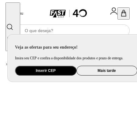
Fechar
Menu
Informe seu CEP
Veja as ofertas para seu endereço!
Insira seu CEP e confira a disponibilidade dos produtos e prazo de entrega.
Home
/
Móveis e Decoração
/
Móveis para Sala de Jantar
/
Banco e Banqueta
Inserir CEP
Mais tarde