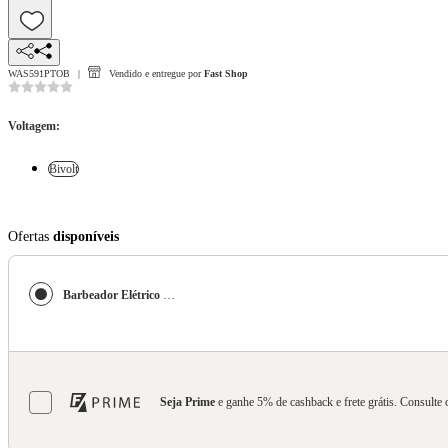
WAS591PTOB
Vendido e entregue por
Fast Shop
Voltagem
:
Bivolt
Ofertas
disponíveis
Barbeador Elétrico Compacto Philips Série 500 S591/05
Seja Prime
e ganhe 5% de cashback e frete grátis. Consulte 