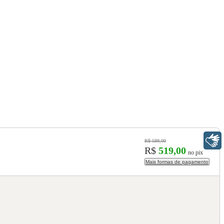
Libras
R$ 589,00
R$
519,00
no pix
Mais formas de pagamento