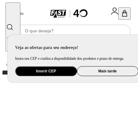
Fechar
Menu
Informe seu CEP
Veja as ofertas para seu endereço!
Insira seu CEP e confira a disponibilidade dos produtos e prazo de entrega.
Home
/
Utilidade Doméstica
/
Cozinha
/
Utensilio de Bancada
Inserir CEP
Mais tarde