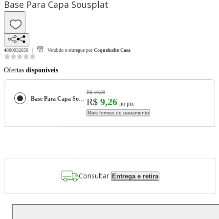
Base Para Capa Sousplat
4000032650
Vendido e entregue por
Coqueluche Casa
Ofertas
disponíveis
R$ 10,89
Base Para Capa Sousplat
R$
9,26
no pix
Mais formas de pagamento
Consultar
Entrega e retira