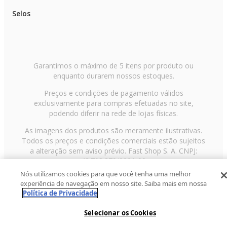
Selos
Garantimos o máximo de 5 itens por produto ou
enquanto durarem nossos estoques.
Preços e condições de pagamento válidos
exclusivamente para compras efetuadas no site,
podendo diferir na rede de lojas físicas.
As imagens dos produtos são meramente ilustrativas.
Todos os preços e condições comerciais estão sujeitos
a alteração sem aviso prévio. Fast Shop S. A. CNPJ:
43.708.379/0001-00
Nós utilizamos cookies para que você tenha uma melhor
Avenida Zaki Narchi, nº 1650, sobreloja, Carandiru, São
experiência de navegação em nosso site. Saiba mais em nossa
Paulo/SP, CEP 02029-001, Telefone: 11 3003-3728 ©
Política de Privacidade
2013 Fast Shop - Todos os direitos reservados
RF
Selecionar os Cookies