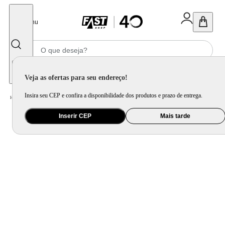
Fechar
Menu
Informe seu CEP
Veja as ofertas para seu endereço!
Insira seu CEP e confira a disponibilidade dos produtos e prazo de entrega.
Home
/
Utilidade Doméstica
/
Mesa
/
Mesa Posta
Inserir CEP
Mais tarde