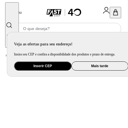
Fechar
Menu
Informe seu CEP
Veja as ofertas para seu endereço!
Insira seu CEP e confira a disponibilidade dos produtos e prazo de entrega.
Home
/
Utilidade Doméstica
/
Cozinha
/
Assadeira, Forma e Travessa
Inserir CEP
Mais tarde