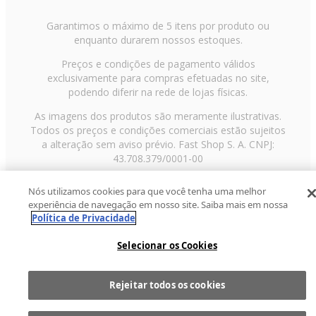
Garantimos o máximo de 5 itens por produto ou
enquanto durarem nossos estoques.
Preços e condições de pagamento válidos
exclusivamente para compras efetuadas no site,
podendo diferir na rede de lojas físicas.
As imagens dos produtos são meramente ilustrativas.
Todos os preços e condições comerciais estão sujeitos
a alteração sem aviso prévio. Fast Shop S. A. CNPJ:
43.708.379/0001-00
Avenida Zaki Narchi, nº 1650, sobreloja, Carandiru, São
Nós utilizamos cookies para que você tenha uma melhor
Paulo/SP, CEP 02029-001, Telefone: 11 3003-3728 ©
experiência de navegação em nosso site. Saiba mais em nossa
2013 Fast Shop - Todos os direitos reservados
RF
Política de Privacidade
Selecionar os Cookies
Rejeitar todos os cookies