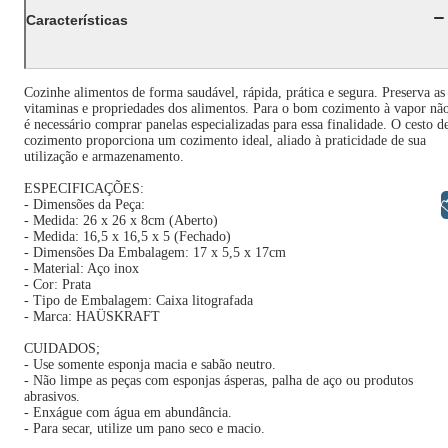
Características
Cozinhe alimentos de forma saudável, rápida, prática e segura. Preserva as
vitaminas e propriedades dos alimentos. Para o bom cozimento à vapor nã
é necessário comprar panelas especializadas para essa finalidade. O cesto d
cozimento proporciona um cozimento ideal, aliado à praticidade de sua
utilização e armazenamento.
ESPECIFICAÇÕES:
Libras
- Dimensões da Peça:
- Medida: 26 x 26 x 8cm (Aberto)
- Medida: 16,5 x 16,5 x 5 (Fechado)
- Dimensões Da Embalagem: 17 x 5,5 x 17cm
- Material: Aço inox
- Cor: Prata
- Tipo de Embalagem: Caixa litografada
- Marca: HAÜSKRAFT
CUIDADOS;
- Use somente esponja macia e sabão neutro.
- Não limpe as peças com esponjas ásperas, palha de aço ou produtos
abrasivos.
- Enxágue com água em abundância.
- Para secar, utilize um pano seco e macio.