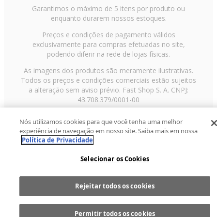
Garantimos o máximo de 5 itens por produto ou
enquanto durarem nossos estoques.
Preços e condições de pagamento válidos
exclusivamente para compras efetuadas no site,
podendo diferir na rede de lojas físicas.
As imagens dos produtos são meramente ilustrativas.
Todos os preços e condições comerciais estão sujeitos
a alteração sem aviso prévio. Fast Shop S. A. CNPJ:
43.708.379/0001-00
Avenida Zaki Narchi, nº 1650, sobreloja, Carandiru, São
Nós utilizamos cookies para que você tenha uma melhor
Paulo/SP, CEP 02029-001, Telefone: 11 3003-3728 ©
experiência de navegação em nosso site. Saiba mais em nossa
2013 Fast Shop - Todos os direitos reservados
RF
Política de Privacidade
Selecionar os Cookies
Rejeitar todos os cookies
Comprar
1
Permitir todos os cookies