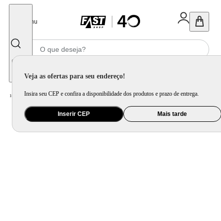
Fechar
Menu
Informe seu CEP
Veja as ofertas para seu endereço!
Insira seu CEP e confira a disponibilidade dos produtos e prazo de entrega.
Home
/
Utilidade Doméstica
/
Cozinha
/
Utensílio de Preparo
Inserir CEP
Mais tarde