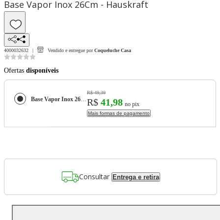
Base Vapor Inox 26Cm - Hauskraft
4000032632
Vendido e entregue por
Coqueluche Casa
Ofertas
disponíveis
R$ 49,39
Base Vapor Inox 26Cm - Hauskraft
R$
41,98
no pix
Mais formas de pagamento
Consultar
Entrega e retira