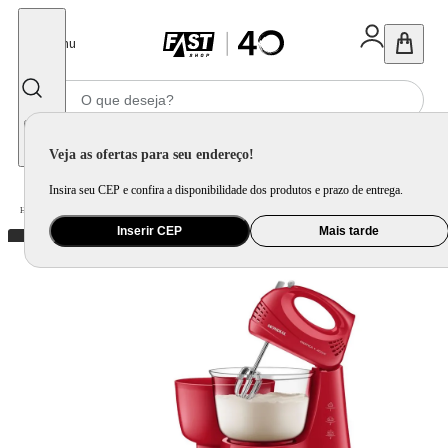
Fechar
Menu
Informe seu CEP
Veja as ofertas para seu endereço!
Insira seu CEP e confira a disponibilidade dos produtos e prazo de entrega.
Home
/
Eletroportátil
/
Preparo de Alimento
/
Batedeira
/
Batedeira Pratic Due Mondial Vermelho 400W B-45-R
Inserir CEP
Mais tarde