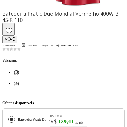
Batedeira Pratic Due Mondial Vermelho 400W B-
45-R 110
3005598627
Vendido e entregue por
Loja Mercado Facil
Voltagem
:
110
220
Ofertas
disponíveis
R$ 169,90
Batedeira Pratic Due Mondial Vermelho 400W B-45-R
R$
139,41
no pix