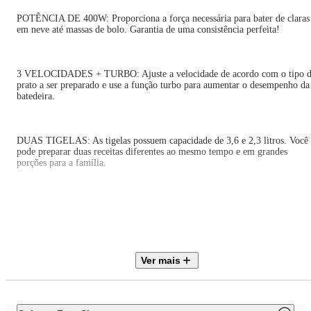
POTÊNCIA DE 400W: Proporciona a força necessária para bater de claras
em neve até massas de bolo. Garantia de uma consistência perfeita!
3 VELOCIDADES + TURBO: Ajuste a velocidade de acordo com o tipo 
prato a ser preparado e use a função turbo para aumentar o desempenho da
batedeira.
DUAS TIGELAS: As tigelas possuem capacidade de 3,6 e 2,3 litros. Você
pode preparar duas receitas diferentes ao mesmo tempo e em grandes
porções para a família.
EXCLUSIVA TIGELA TRANSPARENTE: A tigela de 3,6 litros é
transparente e facilita a visualização dos ingredientes durante o preparo.
Ver mais
BATEDORES EM AÇO CROMADO: Misturam todos os ingredientes em
um movimento contínuo das bordas até o centro, deixando a massa mais
homogênea. O aço garante maior resistência e durabilidade.