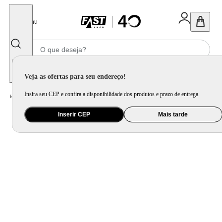
Fechar
Menu
Informe seu CEP
Veja as ofertas para seu endereço!
Insira seu CEP e confira a disponibilidade dos produtos e prazo de entrega.
Home
/
Eletroportátil
/
Preparo de Alimento
/
Batedeira
/
Batedeira Planetária Britânia BBP700V Turbo Vermelho 700W 4
Inserir CEP
Mais tarde