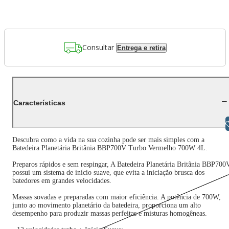
Consultar
Entrega e retira
Características
Libras
Descubra como a vida na sua cozinha pode ser mais simples com a
Batedeira Planetária Britânia BBP700V Turbo Vermelho 700W 4L.
Preparos rápidos e sem respingar, A Batedeira Planetária Britânia BBP700
possui um sistema de início suave, que evita a iniciação brusca dos
batedores em grandes velocidades.
Massas sovadas e preparadas com maior eficiência. A potência de 700W,
junto ao movimento planetário da batedeira, proporciona um alto
desempenho para produzir massas perfeitas e misturas homogêneas.