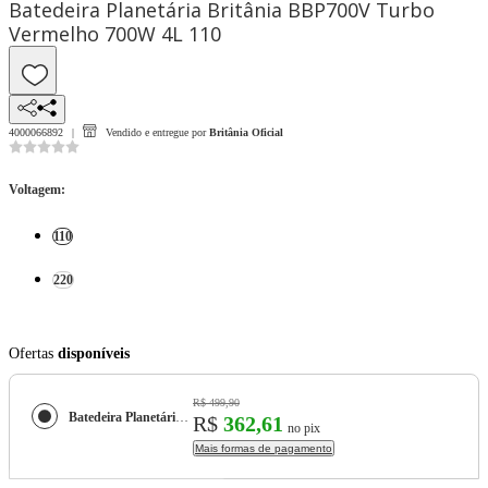
Batedeira Planetária Britânia BBP700V Turbo
Vermelho 700W 4L 110
4000066892
Vendido e entregue por
Britânia Oficial
Voltagem
:
110
220
Ofertas
disponíveis
R$ 499,90
Batedeira Planetária Britânia BBP700V Turbo Vermelho 700W 4L
R$
362,61
no pix
Mais formas de pagamento