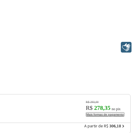
Libras
R$ 293,00
R$
278,35
no pix
Mais formas de pagamento
A partir de R$
306,18