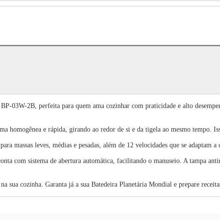
al BP-03W-2B, perfeita para quem ama cozinhar com praticidade e alto desempe
rma homogênea e rápida, girando ao redor de si e da tigela ao mesmo tempo. Iss
a massas leves, médias e pesadas, além de 12 velocidades que se adaptam a ca
conta com sistema de abertura automática, facilitando o manuseio. A tampa antir
 na sua cozinha. Garanta já a sua Batedeira Planetária Mondial e prepare receitas