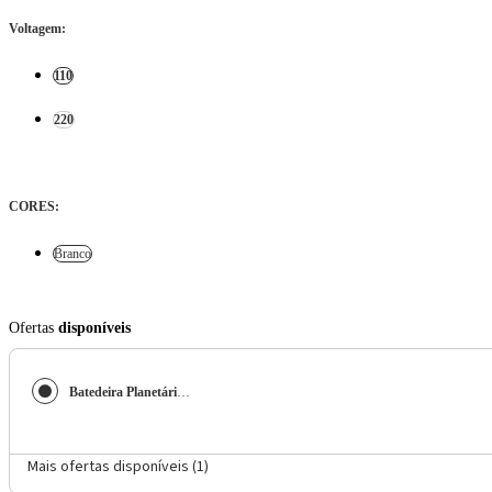
Voltagem
:
110
220
CORES
:
Branco
Ofertas
disponíveis
Batedeira Planetária Mondial BP-03W-2B com 12 Velocidades e 700W - Branca
Mais ofertas disponíveis (
1
)