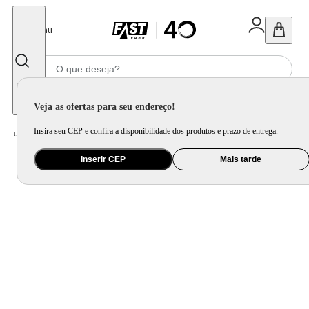
Fechar
Menu
Informe seu CEP
Veja as ofertas para seu endereço!
Insira seu CEP e confira a disponibilidade dos produtos e prazo de entrega.
Home
/
Eletroportátil
/
Preparo de Alimento
/
Batedeira
/
Batedeira Planetária Philco 900W 5L Turbo Vermelha PBP90B
Inserir CEP
Mais tarde