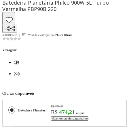
Batedeira Planetária Philco 900W 5L Turbo
Vermelha PBP90B 220
4000099532
Vendido e entregue por
Philco Oficial
Voltagem
:
110
220
Ofertas
disponíveis
R$ 579,90
Batedeira Planetária Philco 900W 5L Turbo Vermelha PBP90B
R$
474,21
no pix
Mais formas de pagamento