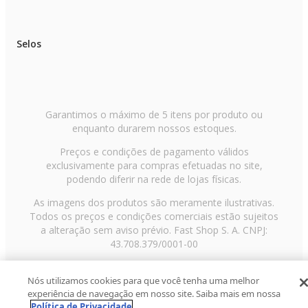
Selos
Garantimos o máximo de 5 itens por produto ou
enquanto durarem nossos estoques.
Preços e condições de pagamento válidos
exclusivamente para compras efetuadas no site,
podendo diferir na rede de lojas físicas.
As imagens dos produtos são meramente ilustrativas.
Todos os preços e condições comerciais estão sujeitos
a alteração sem aviso prévio. Fast Shop S. A. CNPJ:
43.708.379/0001-00
Avenida Zaki Narchi, nº 1650, sobreloja, Carandiru, São
Nós utilizamos cookies para que você tenha uma melhor
Paulo/SP, CEP 02029-001, Telefone: 11 3003-3728 ©
experiência de navegação em nosso site. Saiba mais em nossa
2013 Fast Shop - Todos os direitos reservados
RF
Política de Privacidade