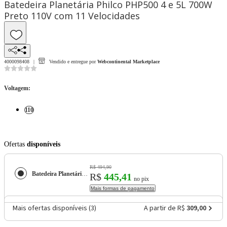
Batedeira Planetária Philco PHP500 4 e 5L 700W
Preto 110V com 11 Velocidades
4000098408
Vendido e entregue por
Webcontinental Marketplace
Voltagem
:
110
Ofertas
disponíveis
R$ 494,90
Batedeira Planetária Philco PHP500 4 e 5L 700W Preto 110V com 11 Velocidades
R$
445,41
no pix
Mais formas de pagamento
Mais ofertas disponíveis (
3
)
A partir de R$
309,00