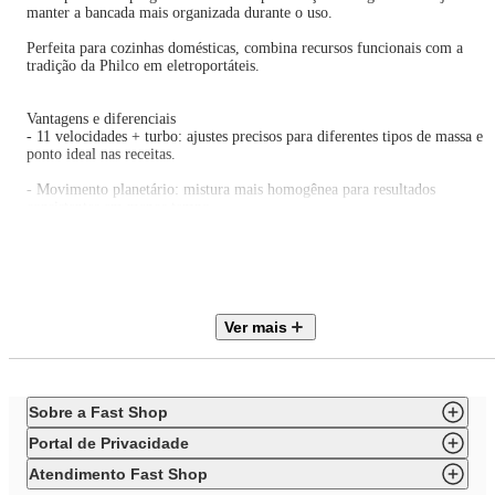
manter a bancada mais organizada durante o uso.
Perfeita para cozinhas domésticas, combina recursos funcionais com a
tradição da Philco em eletroportáteis.
Vantagens e diferenciais
- 11 velocidades + turbo: ajustes precisos para diferentes tipos de massa e
ponto ideal nas receitas.
- Movimento planetário: mistura mais homogênea para resultados
consistentes em menos tempo.
- Tigela de 4,5 L: capacidade que permite preparar maiores quantidades de
uma só vez.
- 3 batedores inclusos: versatilidade para massas leves, pesadas e claras em
neve.
Ver mais
- Tampa antirrespingos: evita sujeira e permite adicionar ingredientes com
mais organização.
- Base antiderrapante: mais estabilidade e segurança durante o uso na
Sobre a Fast Shop
bancada.
Portal de Privacidade
ESPECIFICAÇÕES TÉCNICAS
Atendimento Fast Shop