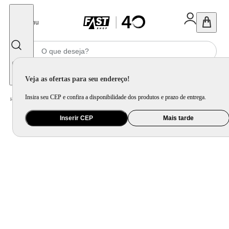
Fechar
Menu
Informe seu CEP
Veja as ofertas para seu endereço!
Insira seu CEP e confira a disponibilidade dos produtos e prazo de entrega.
Home
/
Eletroportátil
/
Preparo de Alimento
/
Batedeira
Inserir CEP
Mais tarde