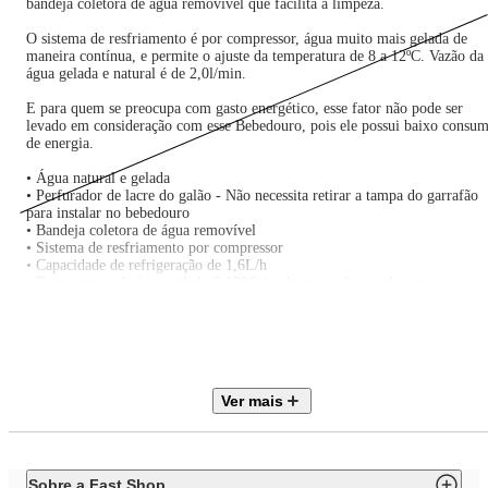
bandeja coletora de água removível que facilita a limpeza.
O sistema de resfriamento é por compressor, água muito mais gelada de
maneira contínua, e permite o ajuste da temperatura de 8 a 12ºC. Vazão da
água gelada e natural é de 2,0l/min.
E para quem se preocupa com gasto energético, esse fator não pode ser
levado em consideração com esse Bebedouro, pois ele possui baixo consu
de energia.
• Água natural e gelada
• Perfurador de lacre do galão - Não necessita retirar a tampa do garrafão
para instalar no bebedouro
• Bandeja coletora de água removível
• Sistema de resfriamento por compressor
• Capacidade de refrigeração de 1,6L/h
• Temperatura de água gelada 6-12°C (pode variar de acordo com a
temperatura ambiente)
• Vazão de água gelada 2,0l/min
• Vazão de água natural 2,0l/min
• Dreno para remoção de água e limpeza
• Não contém CFC
• Gás refrigerante R 134a
Ver mais
Sobre a Fast Shop