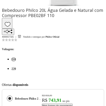
Bebedouro Philco 20L Água Gelada e Natural com
Compressor PBE02BF 110
4000057585
Vendido e entregue por
Philco Oficial
Voltagem
:
110
220
Ofertas
disponíveis
R$ 959,90
Bebedouro Philco 20L Água Gelada e Natural com Compressor PBE02BF
R$
743,91
no pix
Mais formas de pagamento