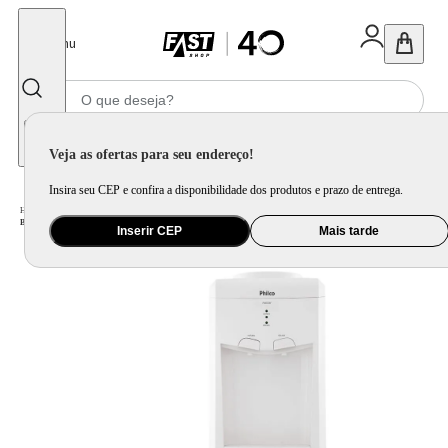
Fechar
Menu
Informe seu CEP
Veja as ofertas para seu endereço!
Insira seu CEP e confira a disponibilidade dos produtos e prazo de entrega.
Home
/
Eletroportátil
/
Purificador de Água e Bebedouro
/
Bebedouro Philco 20L Água Gelada e Natural com Compressor PBE02BF
Inserir CEP
Mais tarde