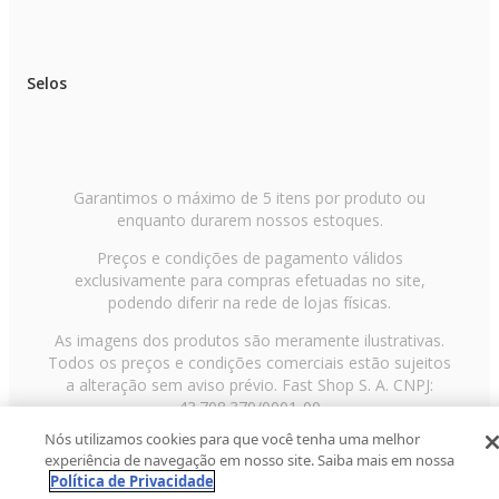
Selos
Garantimos o máximo de 5 itens por produto ou
enquanto durarem nossos estoques.
Preços e condições de pagamento válidos
exclusivamente para compras efetuadas no site,
podendo diferir na rede de lojas físicas.
As imagens dos produtos são meramente ilustrativas.
Todos os preços e condições comerciais estão sujeitos
a alteração sem aviso prévio. Fast Shop S. A. CNPJ:
43.708.379/0001-00
Nós utilizamos cookies para que você tenha uma melhor
Avenida Zaki Narchi, nº 1650, sobreloja, Carandiru, São
experiência de navegação em nosso site. Saiba mais em nossa
Paulo/SP, CEP 02029-001, Telefone: 11 3003-3728 ©
Política de Privacidade
2013 Fast Shop - Todos os direitos reservados
RF