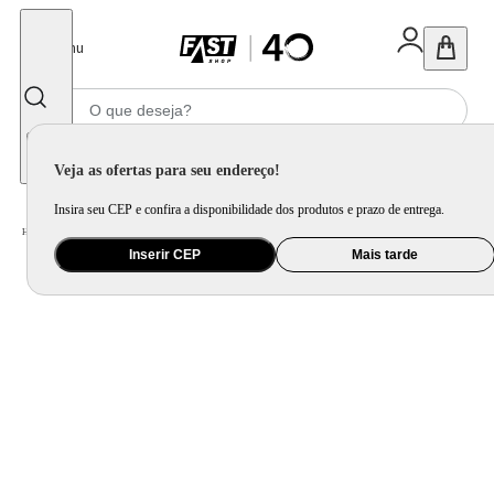
Fechar
Menu
Informe seu CEP
Veja as ofertas para seu endereço!
Insira seu CEP e confira a disponibilidade dos produtos e prazo de entrega.
Home
/
Utilidade Doméstica
/
Cozinha
/
Jogo de Panela e Panela Avulsa
Inserir CEP
Mais tarde