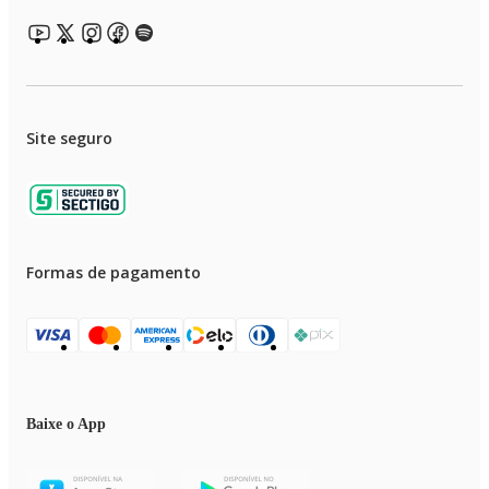
Potência: 600 W
Capacidade das jarras: 500 ml
Quantidade de jarras: 2
Material do copo: Plástico
Material da lâmina: Aço inox
Base antiderrapante: Sim
Trava de segurança: Sim
BPA Free: Sim
Site seguro
Função pulso: Não
Altura do produto: 36,5 cm
Largura do produto: 13 cm
Profundidade do produto: 13 cm
Peso do produto: 1,10 kg
Requer montagem: Não
EAN: 7898700217414
Formas de pagamento
Itens inclusos:
- 2 jarras de 500 ml com sobretampas
Baixe o App