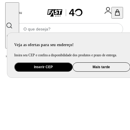
Fechar
Menu
Informe seu CEP
Veja as ofertas para seu endereço!
Insira seu CEP e confira a disponibilidade dos produtos e prazo de entrega.
Home
/
Eletroportátil
/
Liquidificador
Inserir CEP
Mais tarde