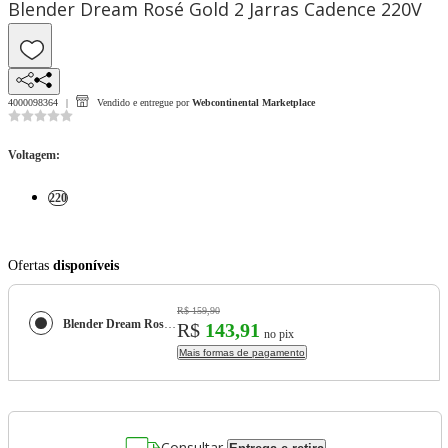
Blender Dream Rosé Gold 2 Jarras Cadence 220V
4000098364
Vendido e entregue por
Webcontinental Marketplace
Voltagem
:
220
Ofertas
disponíveis
R$ 159,90
Blender Dream Rosé Gold 2 Jarras Cadence 220V
R$
143,91
no pix
Mais formas de pagamento
Consultar