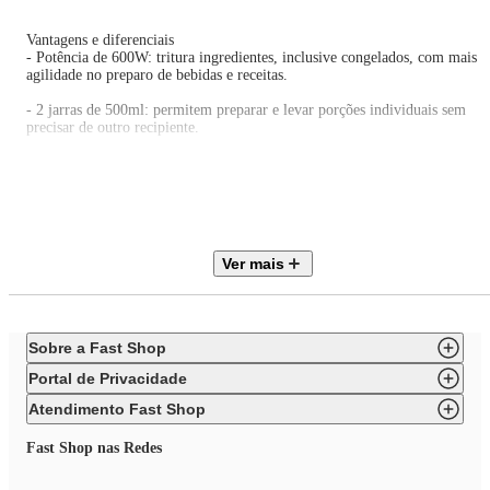
Vantagens e diferenciais
- Potência de 600W: tritura ingredientes, inclusive congelados, com mais
agilidade no preparo de bebidas e receitas.
- 2 jarras de 500ml: permitem preparar e levar porções individuais sem
precisar de outro recipiente.
- Design portátil rosê: facilita o uso em casa ou fora dela, acompanhando a
rotina diária.
- Base antiderrapante: oferece mais estabilidade durante o uso na bancada.
- Trava de segurança: contribui para um uso mais seguro no dia a dia.
Ver mais
- Jarras BPA Free: contato mais tranquilo com alimentos e bebidas.
ESPECIFICAÇÕES TÉCNICAS
Sobre a Fast Shop
Marca: Cadence
Portal de Privacidade
Modelo: Dream Rosé Gold
Nome do modelo: Dream Rosé Gold
Atendimento Fast Shop
Tipo de produto: Blender
Cor predominante: Rosê
Fast Shop nas Redes
Alimentação: Elétrico
Voltagem: 220 V