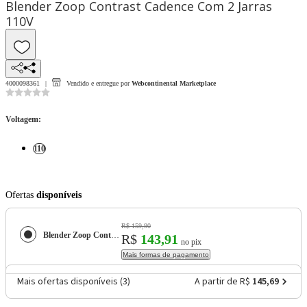
Blender Zoop Contrast Cadence Com 2 Jarras
110V
4000098361
Vendido e entregue por
Webcontinental Marketplace
Voltagem
:
110
Ofertas
disponíveis
R$ 159,90
Blender Zoop Contrast Cadence Com 2 Jarras 110V
R$
143,91
no pix
Mais formas de pagamento
Mais ofertas disponíveis (
3
)
A partir de R$
145,69