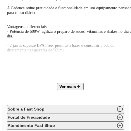
A Cadence reúne praticidade e funcionalidade em um equipamento pensad
para o uso diário.
Vantagens e diferenciais
- Potência de 600W: agiliza o preparo de sucos, vitaminas e shakes no dia 
dia.
- 2 jarras squeeze BPA Free: permitem bater e consumir a bebida
diretamente nas garrafas de 500ml.
- Design compacto: facilita guardar o blender em cozinhas menores e
transportar na rotina.
- Base antiderrapante: oferece mais estabilidade e segurança durante o uso.
- Trava de segurança: ajuda a evitar acionamentos acidentais do aparelho.
Ver mais
Observações importantes
- As cores do produto podem variar de acordo com a calibração e resoluçã
do monitor ou tela utilizada.
Sobre a Fast Shop
- As imagens são meramente ilustrativas.
Portal de Privacidade
- O produto real pode apresentar pequenas variações de tonalidade, format
Atendimento Fast Shop
ou acabamento.