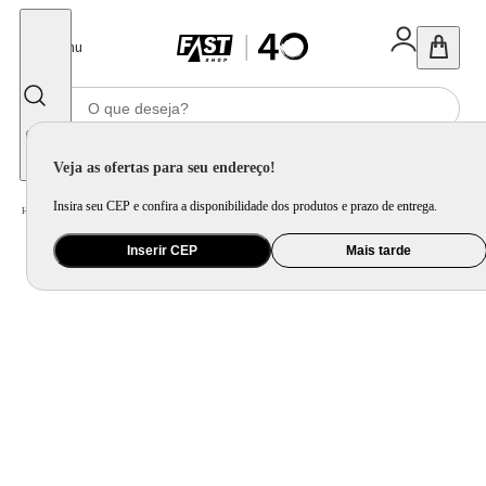
Fechar
Menu
Informe seu CEP
Veja as ofertas para seu endereço!
Insira seu CEP e confira a disponibilidade dos produtos e prazo de entrega.
Home
/
Eletroportátil
/
Liquidificador
Inserir CEP
Mais tarde